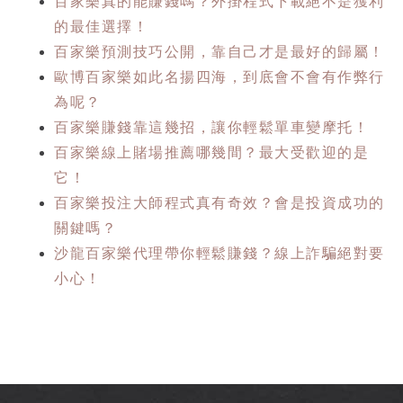
百家樂真的能賺錢嗎？外掛程式下載絕不是獲利
的最佳選擇！
百家樂預測技巧公開，靠自己才是最好的歸屬！
歐博百家樂如此名揚四海，到底會不會有作弊行
為呢？
百家樂賺錢靠這幾招，讓你輕鬆單車變摩托！
百家樂線上賭場推薦哪幾間？最大受歡迎的是
它！
百家樂投注大師程式真有奇效？會是投資成功的
關鍵嗎？
沙龍百家樂代理帶你輕鬆賺錢？線上詐騙絕對要
小心！