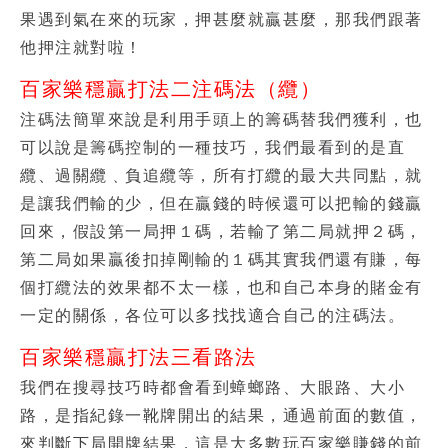
果遇到氣在來的玩家，押甚麼就贏甚麼，那我們跟著
他押注就對啦！
百家樂穩贏打法二注碼法（纜）
注碼法簡單來說是利用手頭上的籌碼替我們獲利，也
可以說是籌碼控制的一種技巧，我們最看到的是直
纜、過關纜﹑負追纜等，所有打纜的最大共同點，就
是讓我們輸的少，但在贏錢的時候還可以把輸的錢贏
回來，假設第一局押１碼，若輸了第二局就押２碼，
第二局如果贏後扣掉剛輸的１碼其實我們還有賺，每
個打纜法的效果都不太一樣，也和自己本身的賭金有
一定的關係，各位可以多找找適合自己的注碼法。
百家樂穩贏打法三看路法
我們在搜尋技巧時都會看到蟑螂路、大眼路、大小
路，是指紀錄一靴牌開出的結果，通過前面的數值，
來判斷下局開牌結果，這是大多數玩百家樂賺錢的前