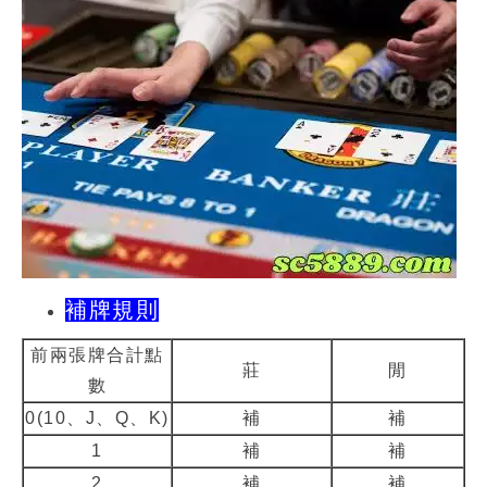
補牌規則
前兩張牌合計點
莊
閒
數
0(10、J、Q、K)
補
補
1
補
補
2
補
補