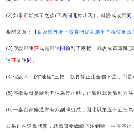
(2)如果
莊
斷掉了之後(代表
閒
開始出現)，就變成改跟
閒
相關文章：【
百家樂外掛下載真能提高勝率？相信自己
(3)假設跟連
莊
或是跟連
閒
輸到了兩把，就改成買單跳(
連
莊
或連
閒
。
(4)假設不幸的"連輸"三把，就要停止用金錢下注，
(5)停損點就是輸到五注為停止點，止贏點就是贏到六
(6)一桌百家樂通常有八副牌組成，因此以第五十五把
如果正在連贏狀態，就應該要繼續下注到輸一手再停止