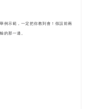
舉例示範，一定把你教到會！假設前兩
輸的那一邊。