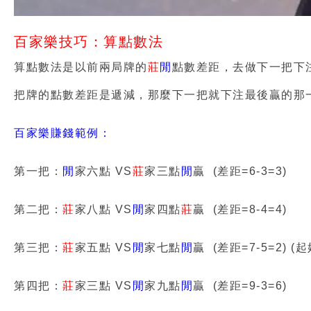
百家樂技巧：算點數法
算點數法是以前兩局牌的
莊
閒
點數差距，去做下一把下
把牌的點數差距是遞減，那麼下一把就下注最後贏的那
百家樂賺錢範例：
第一把：
閒
家六點 VS
莊
家三點
閒
贏 (差距=6-3=3)
第二把：
莊
家八點 VS
閒
家四點
莊
贏 (差距=8-4=4)
第三把：
莊
家五點 VS
閒
家七點
閒
贏 (差距=7-5=2) (
第四把：
莊
家三點 VS
閒
家九點
閒
贏 (差距=9-3=6)