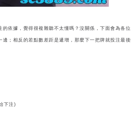
注的依據，覺得很複雜聽不太懂嗎？沒關係，下面會為各位
一邊；相反的若點數差距是遞增，那麼下一把牌就投注最後
起始下注)