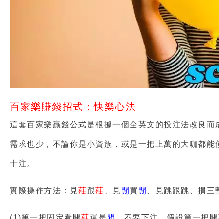
百家樂賺錢招式：快樂心法
這套百家樂贏錢公式是根據一個全英文的投注法改良而
需求也少，不論你是小資族，或是一把上萬的大咖都能
十注。
實際操作方法：見
莊
跟
莊
、見
閒
買
閒
、見跳跟跳、損三
(1)第一把固定看開
莊
還是
閒
，不要下注，假設第一把開