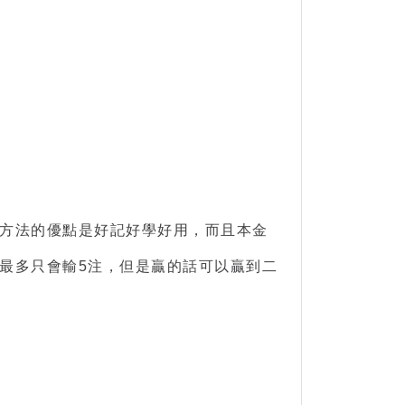
方法的優點是好記好學好用，而且本金
最多只會輸5注，但是贏的話可以贏到二