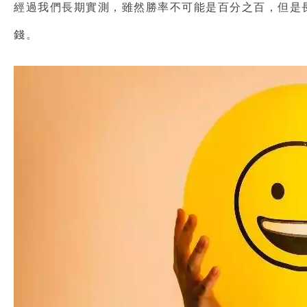
經過我們長期實測，雖然勝率不可能是百分之百，但是
錢
。