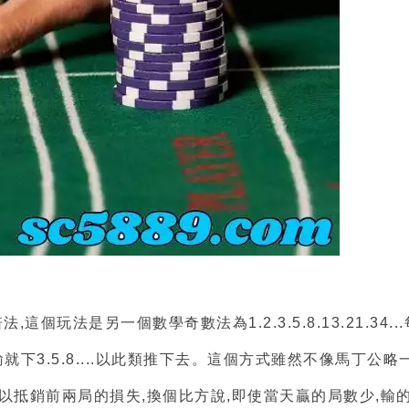
個玩法是另一個數學奇數法為1.2.3.5.8.13.21.34
輸就下3.5.8....以此類推下去。這個方式雖然不像馬丁
以抵銷前兩局的損失,換個比方說,即使當天贏的局數少,輸