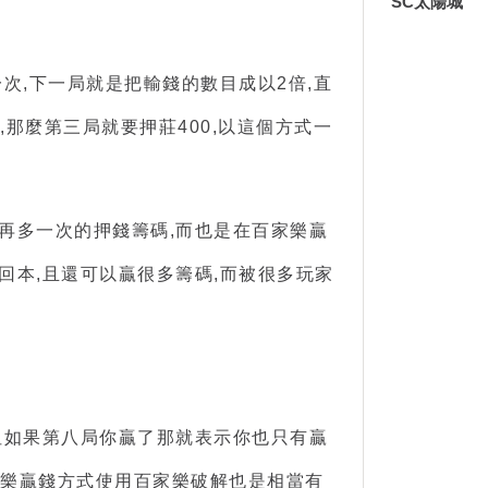
SC太陽城
次,下一局就是把輸錢的數目成以2倍,直
,那麼第三局就要押莊400,以這個方式一
以再多一次的押錢籌碼,而也是在百家樂贏
回本,且還可以贏很多籌碼,而被很多玩家
，但如果第八局你贏了那就表示你也只有贏
家樂贏錢方式使用
百家樂破解
也是相當有