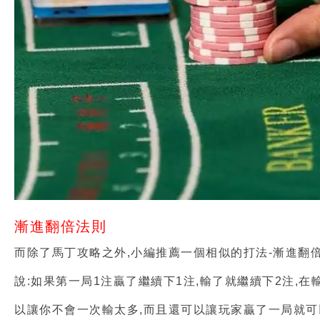
漸進翻倍法則
而除了馬丁攻略之外,小編推薦一個相似的打法-漸進翻倍法,這
說:如果第一局1注贏了繼續下1注,輸了就繼續下2注,在
以讓你不會一次輸太多,而且還可以讓玩家贏了一局就可