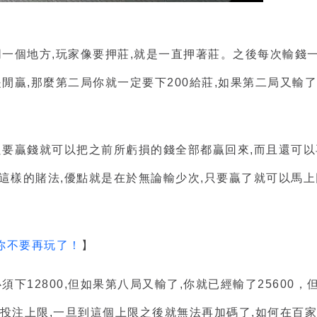
一個地方,玩家像要押莊,就是一直押著莊。之後每次輸錢一
閒贏,那麼第二局你就一定要下200給莊,如果第二局又輸了
只要贏錢就可以把之前所虧損的錢全部都贏回來,而且還可
這樣的賭法,優點就是在於無論輸少次,只要贏了就可以馬上
你不要再玩了！
】
須下12800,但如果第八局又輸了,你就已經輸了25600
的投注上限,一旦到這個上限之後就無法再加碼了,如何在百