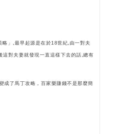
e)策略」,最早起源是在於18世紀,由一對夫
後這對夫妻就發現一直這樣下去的話,總有
演變成了馬丁攻略，百家樂賺錢不是那麼簡