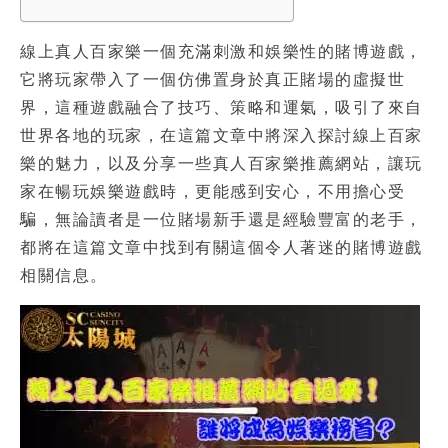
線上真人百家樂
一個充滿刺激和娛樂性的賭博遊戲，
它將玩家帶入了一個仿佛置身於真正賭場的虛擬世
界，這種遊戲融合了技巧、策略和運氣，吸引了來自
世界各地的玩家，在這篇文章中將深入探討線上
百家
樂
的魅力，以及分享一些
真人百家樂推薦
網站，讓玩
家在暢玩娛樂遊戲時，更能感到安心，不用擔心受
騙，無論讀者是一位賭場新手還是經驗豐富的老手，
都將在這篇文章中找到有關這個令人著迷的賭博遊戲
相關信息。