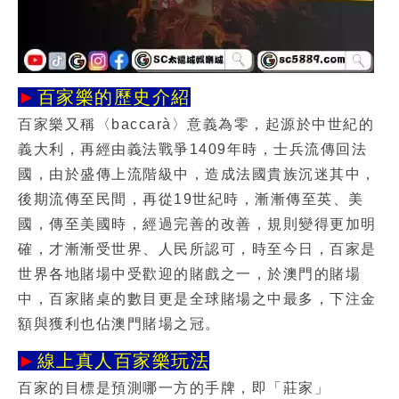
►
百家樂的歷史介紹
百家樂
又稱〈baccarà〉意義為零，起源於中世紀的
義大利，再經由義法戰爭1409年時，士兵流傳回法
國，由於盛傳上流階級中，造成法國貴族沉迷其中，
後期流傳至民間，再從19世紀時，漸漸傳至英、美
國，傳至美國時，經過完善的改善，規則變得更加明
確，才漸漸受世界、人民所認可，時至今日，百家是
世界各地賭場中受歡迎的賭戲之一，於澳門的賭場
中，百家賭桌的數目更是全球賭場之中最多，下注金
額與獲利也佔澳門賭場之冠。
►
線上真人百家樂玩法
百家的目標是預測哪一方的手牌，即「莊家」