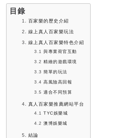
目錄
1.
百家樂的歷史介紹
2.
線上真人百家樂玩法
3.
線上真人百家樂特色介紹
3.1
與專業荷官互動
3.2
精緻的遊戲環境
3.3
簡單的玩法
3.4
高風險高回報
3.5
適合不同預算
4.
真人百家樂推薦網站平台
4.1
TYC娛樂城
4.2
澳博娛樂城
5.
結論