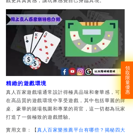
戲更具真實感，讓玩家感覺自己身臨其境。
領
取
限
量
精緻的遊戲環境
優
惠
真人百家遊戲場通常設計得極具品味和奢華感，可以
在高品質的遊戲環境中享受遊戲，其中包括華麗的牌
桌、豪華的賭場氛圍和專業的荷官，這一切都為玩家
打造了一個極致的遊戲體驗。
實用文章：【
真人百家樂推薦平台有哪些？揭秘四大