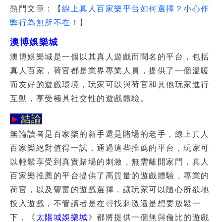
熱門文章：【
線上真人百家樂平台如何選擇？小心作
弊行為無所不在！
】
澳博娛樂城
澳博娛樂城是一個以其真人遊戲而聞名的平台，包括
真人百家，荷官都是業界專業人員，提供了一個溫暖
而友好的遊戲環境，玩家可以與荷官和其他玩家進行
互動，享受極具社交性的遊戲體驗。
►
結論
無論讀者是
百家樂
的新手還是賭場的老手，
線上真人
百家樂
絕對值得一試，通過這些推薦的平台，玩家可
以輕鬆享受到真實賭場的刺激，無需離開家門，
真人
百家樂推薦
的平台提供了高質量的遊戲體驗，專業的
荷官，以及豐富的遊戲選擇，讓玩家可以隨心所欲地
投入遊戲，不管讀者是在尋找刺激還是想要放鬆一
下，《
太陽城娛樂城
》都將提供一個無與倫比的遊戲