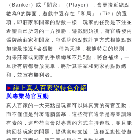
（Banker）或「閒家」（Player），會更接近總點
數為9的牌面，遊戲中還存在「和局」（Tie）的選
項，即莊家和閒家的點數一樣，玩家的任務是下注並
希望自己所選的一方獲勝，遊戲開始後，荷官將發兩
張牌給莊家和閒家，每張牌的點數計算方式根據點數
加總最接近9者獲勝，稱為天牌，根據特定的規則，
如果莊家或閒家的手牌總和不足5點，將會補牌，一
旦所有牌都發放完畢，將計算莊家和閒家的點數總
和，並宣布勝利者。
►
線上真人百家樂特色介紹
與專業荷官互動
真人百家的一大亮點是玩家可以與真實的荷官互動，
而不僅僅是對著電腦螢幕，這些荷官通常是專業訓練
有素的，這些荷官會以專業的方式主持遊戲，並且能
夠回答玩家的問題，提供實時支援，這種互動性使遊