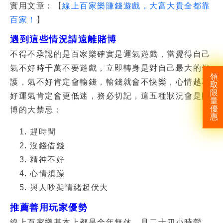
實用文章：【
線上百家樂賺錢遊戲，大富大貴全都靠
百家！
】
遇到這些情況請遠離賭博
不得不承認的是百家樂確實是運氣遊戲，當覺得自己
氣不好時千萬不要遊戲，立即轉身是對自己最大的保
領
護，氣不好肯定會輸錢，輸錢就會不快樂，心情越不
取
限
好運氣肯定會更低迷，務必切記，這五種狀況會是賭
量
優
博的大禁忌：
惠
趕時間
沒錢借錢
精神不好
心情煩躁
與人吵架情緒起伏大
推薦善用玩家優勢
線上百家樂基本上都是全年無休，且二十四小時營