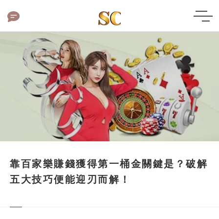
靠百家樂賺錢獲得第一桶金關鍵是？破解
五大技巧便能迎刃而解！