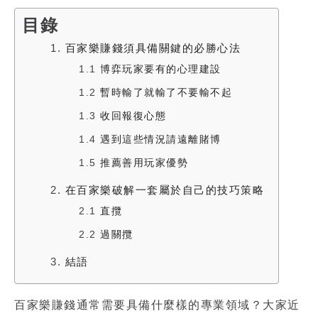
目錄
1.
百家樂賺錢須具備關鍵的必勝心法
1.1
博弈玩家要有的心理建設
1.2
暫時輸了就輸了不要輸不起
1.3
收回報復心態
1.4
遇到這些情況請遠離賭博
1.5
推薦善用玩家優勢
2.
在百家樂破解一套屬於自己的技巧策略
2.1
直攬
2.2
過關攬
3.
結語
百家樂賺錢
通常需要具備什麼樣的專業領域？大家近