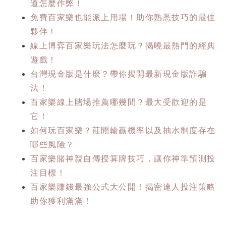
道怎麼作弊！
免費百家樂也能派上用場！助你熟悉技巧的最佳
夥伴！
線上博弈百家樂玩法怎麼玩？揭曉最熱門的經典
遊戲！
台灣現金版是什麼？帶你揭開最新現金版詐騙
法！
百家樂線上賭場推薦哪幾間？最大受歡迎的是
它！
如何玩百家樂？莊閒輸贏機率以及抽水制度存在
哪些風險？
百家樂賭神親自傳授算牌技巧，讓你神準預測投
注目標！
百家樂賺錢最強公式大公開！揭密達人投注策略
助你獲利滿滿！