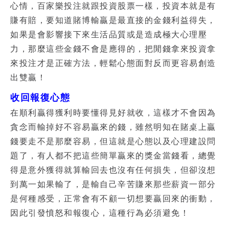
心情，百家樂投注就跟投資股票一樣，投資本就是有
賺有賠，要知道賭博輸贏是最直接的金錢利益得失，
如果是會影響接下來生活品質或是造成極大心理壓
力，那麼這些金錢不會是應得的，把閒錢拿來投資拿
來投注才是正確方法，輕鬆心態面對反而更容易創造
出雙贏！
收回報復心態
在順利贏得獲利時要懂得見好就收，這樣才不會因為
貪念而輸掉好不容易贏來的錢，雖然明知在賭桌上贏
錢要走不是那麼容易，但這就是心態以及心理建設問
題了，有人都不把這些簡單贏來的獎金當錢看，總覺
得是意外獲得就算輸回去也沒有任何損失，但卻沒想
到萬一如果輸了，是輸自己辛苦賺來那些薪資一部分
是何種感受，正常會有不顧一切想要贏回來的衝動，
因此引發憤怒和報復心，這種行為必須避免！