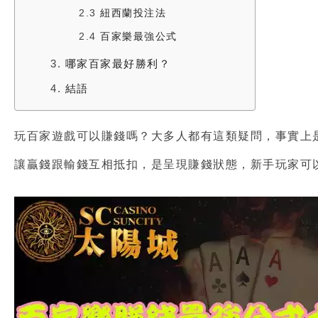
2.3
紐西蘭投注法
2.4
百家樂最強公式
3.
哪家百家最好勝利？
4.
結語
玩百家遊戲可以賺錢嗎？大多人都有這類疑問，事實上
讓贏錢跟輸錢互相抵扣，是呈現賺錢狀態，新手玩家可