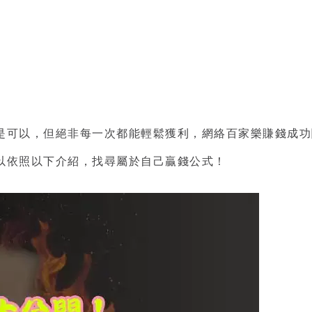
是可以，但絕非每一次都能輕鬆獲利，網絡
百家樂賺錢
成功
以依照以下介紹，找尋屬於自己贏錢公式！