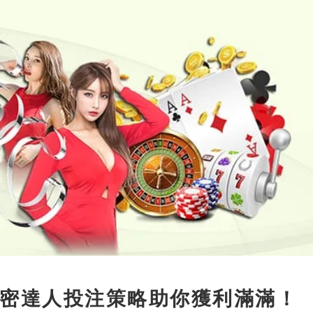
密達人投注策略助你獲利滿滿！