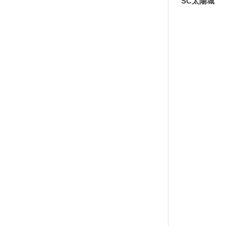
SC太陽城