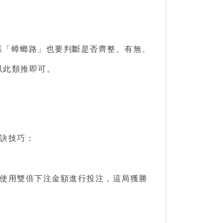
同樣「蟑螂路」也要判斷是否齊整、有無、
以此類推即可。
訣技巧：
使用雙倍下注金額進行投注，這局獲勝