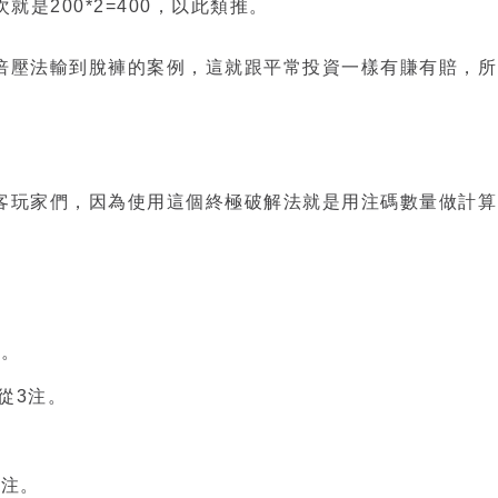
就是200*2=400，以此類推。
倍壓法輸到脫褲的案例，這就跟平常投資一樣有賺有賠，所
客玩家們，因為使用這個
終極破解法
就是用注碼數量做計算
注。
從3注。
配注。