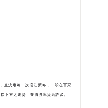
，並決定每一次投注策略，一般在百家
測接下來之走勢，並將勝率提高許多。