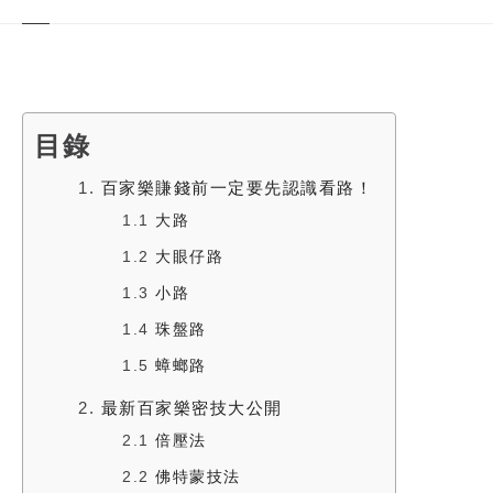
目錄
1.
百家樂賺錢前一定要先認識看路！
1.1
大路
1.2
大眼仔路
1.3
小路
1.4
珠盤路
1.5
蟑螂路
2.
最新百家樂密技大公開
2.1
倍壓法
2.2
佛特蒙技法