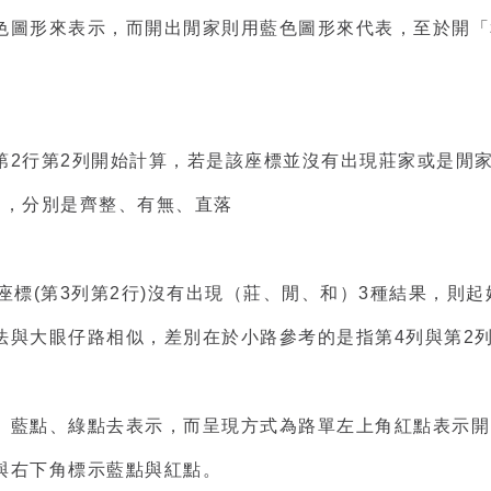
色圖形來表示，而開出閒家則用藍色圖形來代表，至於開「
2行第2列開始計算，若是該座標並沒有出現莊家或是閒家
詞，分別是齊整、有無、直落
座標(第3列第2行)沒有出現（莊、閒、和）3種結果，則起
與大眼仔路相似，差別在於小路參考的是指第4列與第2列
、藍點、綠點去表示，而呈現方式為路單左上角紅點表示開
與右下角標示藍點與紅點。