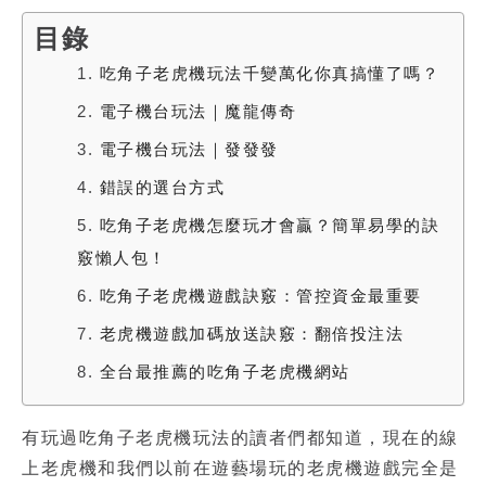
目錄
1.
吃角子老虎機玩法千變萬化你真搞懂了嗎？
2.
電子機台玩法｜魔龍傳奇
3.
電子機台玩法｜發發發
4.
錯誤的選台方式
5.
吃角子老虎機怎麼玩才會贏？簡單易學的訣
竅懶人包！
6.
吃角子老虎機遊戲訣竅：管控資金最重要
7.
老虎機遊戲加碼放送訣竅：翻倍投注法
8.
全台最推薦的吃角子老虎機網站
有玩過
吃角子老虎機玩法
的讀者們都知道，現在的線
上
老虎機
和我們以前在遊藝場玩的
老虎機遊戲
完全是