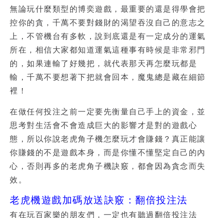
無論玩什麼類型的博奕遊戲，最重要的還是得學會把
控你的貪，千萬不要對錢財的渴望吞沒自己的意志之
上，不管機台有多軟，說到底還是有一定成分的運氣
所在，相信大家都知道運氣這種事有時候是非常邪門
的，如果連輸了好幾把，就代表那天再怎麼玩都是
輸，千萬不要想著下把就會回本，魔鬼總是藏在細節
裡！
在做任何投注之前一定要先衡量自己手上的資金，並
思考對生活會不會造成巨大的影響才是對的遊戲心
態，所以你說老虎角子機怎麼玩才會賺錢？真正能讓
你賺錢的不是遊戲本身，而是你懂不懂堅定自己的內
心，否則再多的老虎角子機訣竅，都會因為貪念而失
效。
老虎機遊戲加碼放送訣竅：翻倍投注法
有在玩百家樂的朋友們，一定也有聽過翻倍投注法