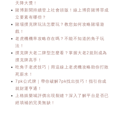
天降大獎！
賭博新聞持續登上社會頭版！線上博弈賭博罪成
立要素有哪些？
賭場撲克牌玩法怎麼玩？教您如何攻略賭場遊
戲！
老虎機機率攻略存在嗎？不能不知道的角子玩
法！
撲克牌大老二牌型怎麼看？掌握大老2規則成為
撲克牌高手！
吃角子老虎技巧｜用這線上老虎機攻略助你打敗
死薪水！
7pk公式牌｜帶你破解7pk找出技巧！指引你成
就財運亨通！
上格娛樂城評價出現裂縫？深入了解平台是否已
經填補的完美無缺！