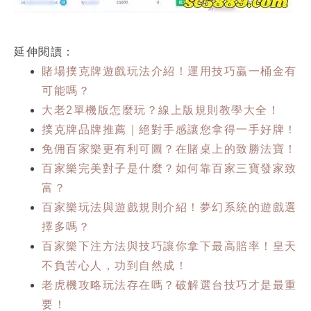
延伸閱讀：
賭場撲克牌遊戲玩法介紹！運用技巧贏一桶金有
可能嗎？
大老2單機版怎麼玩？線上版規則教學大全！
撲克牌品牌推薦｜絕對手感讓您拿得一手好牌！
免佣百家樂更有利可圖？在賭桌上的致勝法寶！
百家樂完美對子是什麼？如何靠百家三寶發家致
富？
百家樂玩法與遊戲規則介紹！夢幻系統的遊戲選
擇多嗎？
百家樂下注方法與技巧讓你拿下最高賠率！皇天
不負苦心人，功到自然成！
老虎機攻略玩法存在嗎？破解選台技巧才是最重
要！