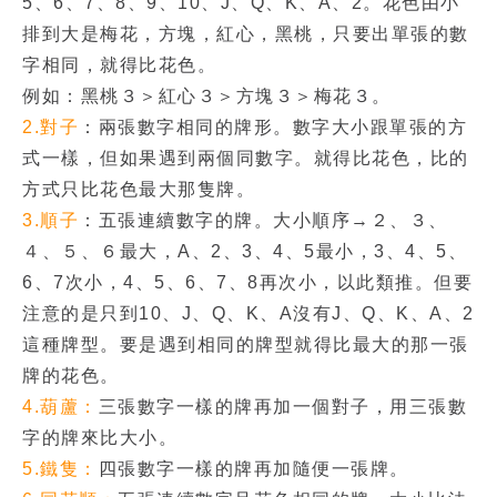
5、6、7、8、9、10、J、Q、K、A、2。花色由小
排到大是梅花，方塊，紅心，黑桃，只要出單張的數
字相同，就得比花色。
例如：黑桃３＞紅心３＞方塊３＞梅花３。
2.對子
：兩張數字相同的牌形。數字大小跟單張的方
式一樣，但如果遇到兩個同數字。就得比花色，比的
方式只比花色最大那隻牌。
3.順子
：五張連續數字的牌。大小順序→２、３、
４、５、６最大，A、2、3、4、5最小，3、4、5、
6、7次小，4、5、6、7、8再次小，以此類推。但要
注意的是只到10、J、Q、K、A沒有J、Q、K、A、2
這種牌型。要是遇到相同的牌型就得比最大的那一張
牌的花色。
4.葫蘆：
三張數字一樣的牌再加一個對子，用三張數
字的牌來比大小。
5.鐵隻：
四張數字一樣的牌再加隨便一張牌。