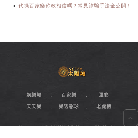
代操百家樂你敢相信嗎？常見詐騙手法全公開！
SC
太
陽
城
娛
樂
娛樂城
百家樂
運彩
城
天天樂
樂透彩球
老虎機
︽
Copyright © SUNCITY Casino All Rights
Reserved.