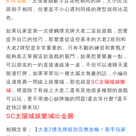
6.同花順：
五張連續數字且花色相同的牌，大小比法
跟順子相同。但要是不小心遇到同樣的牌型就得比花
色。
如果玩家是第一次接觸
撲克牌大老二
這款遊戲，想要
提升自己的技巧，那麼遵從這些基本的
大老2規則
和
大老2牌型
是非常重要的。只有不斷的練習和實戰才
能夠真正掌握這款遊戲的竅門，如果想要樂趣一點，
可以朋友約一約直接連線湊一桌，不但可以邊聊天還
能邊打牌，如果單單玩一種太膩太無趣的話，小編在
這邊推薦一間線上娛樂城，那也就是
SC太陽城娛樂
城
，裡面除了有線上大老二還有其他很多種類的遊戲
可以玩，更不用擔心缺牌咖的問題!還在等什麼?還不
趕快註冊來玩!
SC太陽城娛樂城出金圖
相關文章：【
大老2撲克牌規則完整攻略！新手玩家