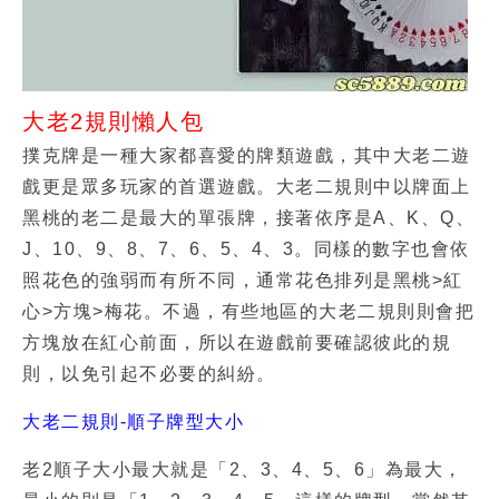
大老2規則懶人包
撲克牌是一種大家都喜愛的牌類遊戲，其中大老二遊
戲更是眾多玩家的首選遊戲。大老二規則中以牌面上
黑桃的老二是最大的單張牌，接著依序是A、K、Q、
J、10、9、8、7、6、5、4、3。同樣的數字也會依
照花色的強弱而有所不同，通常花色排列是黑桃>紅
心>方塊>梅花。不過，有些地區的大老二規則則會把
方塊放在紅心前面，所以在遊戲前要確認彼此的規
則，以免引起不必要的糾紛。
大老二規則-順子牌型大小
老2順子大小最大就是「2、3、4、5、6」為最大，