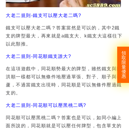
大老二規則-鐵支可以壓大老二嗎?
鐵支可以壓大老二嗎？答案當然是可以的，其中2鐵
支的牌型最大，再來就是a鐵支大、k鐵支大這樣往下
以此類推。
領
大老二規則-同花順鐵支誰大?
取
限
量
在這項遊戲中，同花順勢最大的牌型，雖然鐵支與同
優
惠
洪順一樣都可以無條件地壓過單張、對子、順子與葫
蘆，不過當鐵支出現時，同花順是可以無條件壓過鐵
支的。
大老二規則-同花順可以壓黑桃二嗎?
同花順可以壓黑桃二嗎？答案也是可以，如同小編上
面所說的，同花順就是可以壓任何牌型，包含單支的