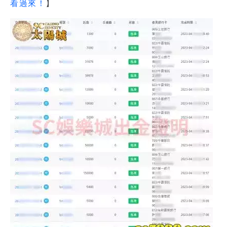
看過來！
】