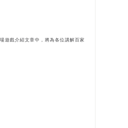
場遊戲介紹文章中，將為各位講解百家