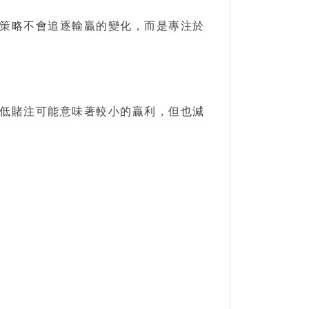
策略不會追逐輸贏的變化，而是專注於
低賭注可能意味著較小的贏利，但也減