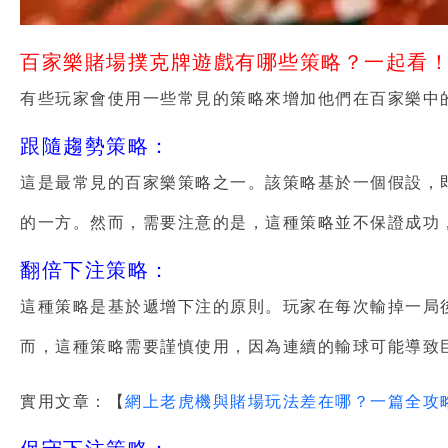
百家樂賭場撲克牌遊戲有哪些策略？一起看
有些玩家會使用一些常見的策略來增加他們在百家樂中
跟隨趨勢策略：
這是最常見的百家樂策略之一。該策略基於一個假設，
的一方。然而，需要注意的是，這種策略並不保證成功
翻倍下注策略：
這種策略是基於遞增下注的原則。玩家在每次輸掉一局
而，這種策略需要謹慎使用，因為連續的輸球可能導致
實用文章：【
網上老虎機與賭場玩法差在哪？一篇全攻