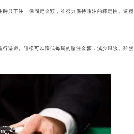
注時只下注一個固定金額，並努力保持賭注的穩定性。這種
進行遊戲。這樣可以降低每局的賭注金額，減少風險。雖然