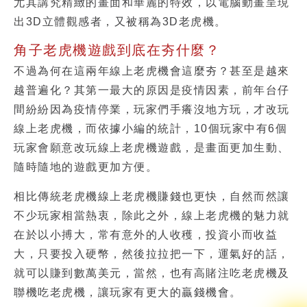
尤其講究精緻的畫面和華麗的特效，以電腦動畫呈現
出3D立體觀感者，又被稱為3D老虎機。
角子老虎機遊戲到底在夯什麼？
不過為何在這兩年線上老虎機會這麼夯？甚至是越來
越普遍化？其第一最大的原因是疫情因素，前年台仔
間紛紛因為疫情停業，玩家們手癢沒地方玩，才改玩
線上老虎機，而依據小編的統計，10個玩家中有6個
玩家會願意改玩線上老虎機遊戲，是畫面更加生動、
隨時隨地的遊戲更加方便。
相比傳統老虎機線上老虎機賺錢也更快，自然而然讓
不少玩家相當熱衷，除此之外，線上老虎機的魅力就
在於以小搏大，常有意外的人收穫，投資小而收益
大，只要投入硬幣，然後拉拉把一下，運氣好的話，
就可以賺到數萬美元，當然，也有高賭注吃老虎機及
聯機吃老虎機，讓玩家有更大的贏錢機會。