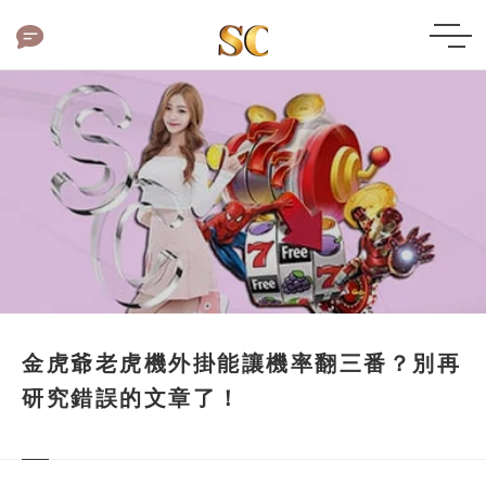
金虎爺老虎機外掛能讓機率翻三番？別再
研究錯誤的文章了！