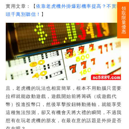
實用文章：【
依靠老虎機外掛爆彩機率提高？不實噱
領
取
頭千萬別聽信！
】
限
量
優
惠
且，老虎機的玩法也相當簡單，根本不用動腦只需要
拉桿就能啟動遊戲，遊戲開始前將籌碼（或遊戲代
幣）投進投幣口，然後單擊按鈕轉動捲軸，就能享受
這種無法預測，卻又有機會天將大禮的瞬間，不過我
想有在玩老虎機的朋友，在最在意的話題是外掛是否
存在吧？