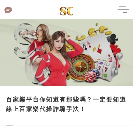
百家樂平台你知道有那些嗎？一定要知道
線上百家樂代操詐騙手法！