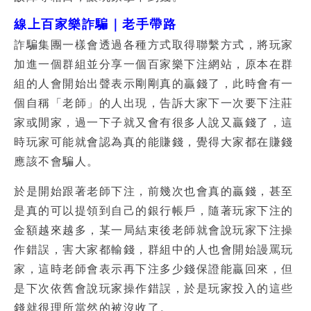
線上百家樂詐騙｜老手帶路
詐騙集團一樣會透過各種方式取得聯繫方式，將玩家
加進一個群組並分享一個百家樂下注網站，原本在群
組的人會開始出聲表示剛剛真的贏錢了，此時會有一
個自稱「老師」的人出現，告訴大家下一次要下注莊
家或閒家，過一下子就又會有很多人說又贏錢了，這
時玩家可能就會認為真的能賺錢，覺得大家都在賺錢
應該不會騙人。
於是開始跟著老師下注，前幾次也會真的贏錢，甚至
是真的可以提領到自己的銀行帳戶，隨著玩家下注的
金額越來越多，某一局結束後老師就會說玩家下注操
作錯誤，害大家都輸錢，群組中的人也會開始謾罵玩
家，這時老師會表示再下注多少錢保證能贏回來，但
是下次依舊會說玩家操作錯誤，於是玩家投入的這些
錢就很理所當然的被沒收了。