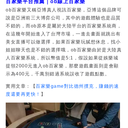
百家樂平台推薦｜ob線上百家樂
ob百家樂又稱亞博真人視訊百家樂，亞博這個品牌可
說是亞洲前三大博弈公司，其中的遊戲體驗也是品質
不錯的，而ob原本是屬於大陸平台的百家樂系統商，
在這幾年開始進入了台灣市場，一進去畫面就跳出有
美女直播可以做選擇，如果百家樂玩膩想休息，找小
姐姐聊天也是不錯的選擇哦，ob百家樂由於是大陸真
人百家樂系統，所以幣值是5:1，假設如果從娛樂城
提領2000元進入ob百家樂，那麼遊戲畫面則是會顯
示為400元，千萬別錯過系統誤收了遊戲點數。
實用文章：【
百家樂game對比德州撲克，賺錢的速
度還要再更快！
】