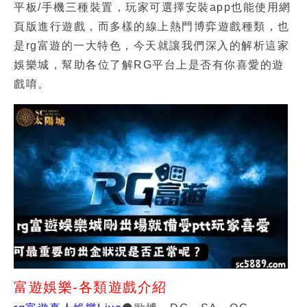
平板/手機三種裝置，玩家可選擇安裝app也能使用網
頁版進行遊戲，而多樣的線上熱門博弈遊戲種類，也
是rg富遊的一大特色，今天就讓我們深入的解析這家
娛樂城，幫助各位了解RG平台上是否有你喜愛的遊
戲唷。
富遊娛樂-各類遊戲介紹