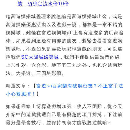
饋，須綁定流水倍10倍
rg富遊娛樂城
整理來說無論是
富遊娛樂城出金
，或是
富遊娛樂
優惠活動以及遊戲來說，都算是一家不錯的
娛樂城，難怪在
富遊娛樂城ptt
上會有這麼多的玩家追
棒，如果看到這邊有興趣的朋友，趕緊去看看
富遊娛
樂城
吧，不過如果是喜歡玩彩球遊戲的朋友，可以選
擇我們
SC太陽城娛樂城
，我們不僅提供最熱門的線
上加州彩、六合彩、地下五三九之外，也包含越南玩
法、大樂透、三四星彩唷。
精選文章：【
富遊sa百家樂有破解密技？不正當手法
小心被風控！
】
如果想靠線上博弈遊戲增加第二收入不困難，從今天
介紹中的遊戲挑選自己最有興趣的項目拚搏，下注前
最好是學會技巧，並保持初衷才能戰勝遊戲唷～