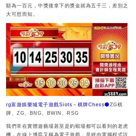
額為一百元，中獎後拿下的獎金就為五千三，差別之
大可想而知。
rg富遊娛樂城電子遊戲Siots－棋牌Chess⚫
ZG棋
牌、ZG、BNG、BWIN、RSG
我們常在實體遊藝場甚至是釣蝦場都可以看到的老虎
機，在線上博弈又稱為電子遊戲，是經由電腦程式設