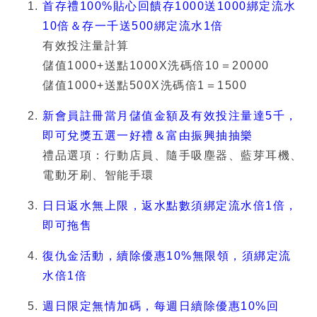
首存禮100%貼心回饋存1000送1000綁定流水
10倍＆存一千送500綁定流水1倍
有效投注量計算
儲值1000+送點1000X洗碼倍10＝20000
儲值1000+送點500X洗碼倍1＝1500
新會員註冊當月儲值金額及有效投注量達5千，
即可兌獎五選一好禮＆富由振興抽抽樂
禮品選項：行動店員、隨手吸塵器、藍芽耳機、
電動牙刷、智能手環
日日返水無上限，返水點數須綁定流水倍1倍，
即可拖售
復仇金活動，續除優惠10%無限領，須綁定流
水倍1倍
週日限定無情加碼，每週日續除優惠10%回