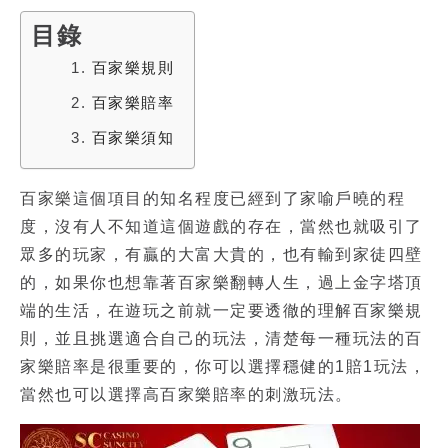
目錄
1.
百家樂規則
2.
百家樂賠率
3.
百家樂須知
百家樂這個項目的知名程度已經到了家喻戶曉的程
度，沒有人不知道這個遊戲的存在，當然也就吸引了
眾多的玩家，有贏的大富大貴的，也有輸到家徒四壁
的，如果你也想靠著百家樂翻轉人生，過上金字塔頂
端的生活，在遊玩之前就一定要透徹的理解
百家樂規
則
，並且挑選適合自己的玩法，清楚每一種玩法的
百
家樂賠率
是很重要的，你可以選擇穩健的1賠1玩法，
當然也可以選擇高百家樂賠率的刺激玩法。