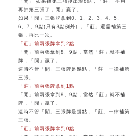
「閒」 如果補第三張後出現8點，「莊」 不用
再抽第三張了，閒」贏了。
如果「閒」三張牌拿到0、1、2、3、4、5、
6、7、9點(只有8點例外) ，「莊」還需補第三
張，再比一次。
「莊」前兩張牌拿到2點
「閒」前兩張拿到8、9點，當然「莊」就不補
牌，「閒」贏了。
這時不管「閒」三張牌是幾點，「莊」一律補第
三張。
「莊」前兩張牌拿到1點
「閒」前兩張拿到8、9點，當然「莊」就不補
牌，「閒」贏了。
這時不管「閒」三張牌是幾點，「莊」一律補第
三張。
「莊」前兩張牌拿到0點