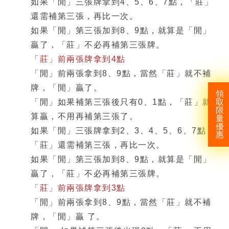
如果「閒」三張牌拿到4、5、6、7點，「莊」
還需補第三張，再比一次。
如果「閒」第三張加到8、9點，就算是「閒」
贏了，「莊」不必再補第三張牌。
「莊」前兩張牌拿到4點
「閒」前兩張拿到8、9點，當然「莊」就不補
牌，「閒」贏了。
領
取
「閒」如果補第三張後只有0、1點，「莊」就
限
算贏，不用再補第三張了。
量
優
如果「閒」三張牌拿到2、3、4、5、6、7點，
惠
「莊」還需補第三張，再比一次。
如果「閒」第三張加到8、9點，就算是「閒」
贏了，「莊」不必再補第三張牌。
「莊」前兩張牌拿到3點
「閒」前兩張拿到8、9點，當然「莊」就不補
牌，「閒」贏 了。