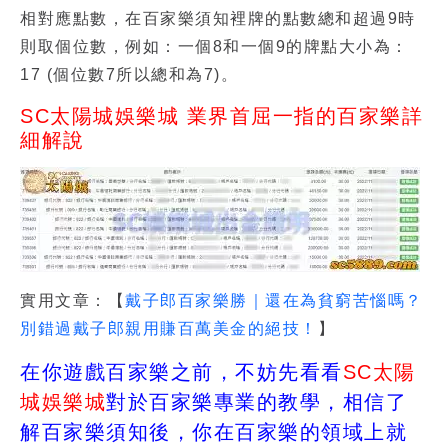
相對應點數，在百家樂須知裡牌的點數總和超過9時
則取個位數，例如：一個8和一個9的牌點大小為：
17 (個位數7所以總和為7)。
SC太陽城娛樂城 業界首屈一指的百家樂詳
細解說
實用文章：【
戴子郎百家樂勝｜還在為貧窮苦惱嗎？
別錯過戴子郎親用賺百萬美金的絕技！
】
在你遊戲百家樂之前，不妨先看看
SC太陽
城娛樂城
對於百家樂專業的教學，相信了
解百家樂須知後，你在百家樂的領域上就