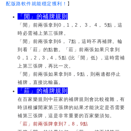
配版路軟件就能穩定獲利！
】
「閒」的補牌規則
「閒」前兩張拿到0，1，2， 3， 4， 5點，這
時必需補上第三張牌。
「閒」前兩張拿到6， 7點，這時不再補牌。輪
到看「莊」的點數。「莊」前兩張如果只拿到
0，1，2，3，4，5點 (比「閒」低) ，這時需補
上第三張牌，再比一次。
「閒」前兩張如果拿到8，9點，則兩邊都停止
補牌，直接比輸贏。
​​​「莊」的補牌規則
在百家樂規則中莊家的補牌規則會比較複雜，有
時須根據閒家第三張牌的結果才能決定是否需要
補第三張牌，這是非常重要的百家樂須知。
「莊」前兩張牌拿到7，8，9點