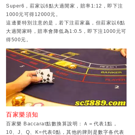
Super6，莊家以6點大過閒家，賠率1:12，即下注
1000元可得12000元。
這邊要特別注意的是，若下注莊家贏，但莊家以6點
大過閒家時，賠率會降低為1:0.5，即下注1000元可
得500元。
百家樂須知
百家樂 Baccarat點數換算說明：Ａ＝代表1點，
10、J、Q、K=代表0點，其他的牌則是數字各代表