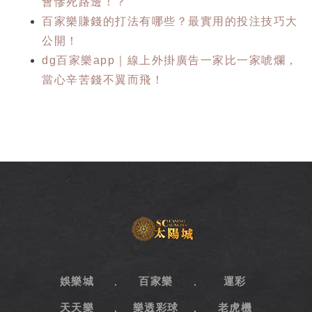
會慘死路邊！？
百家樂賺錢的打法有哪些？最實用的投注技巧大
公開！
dg百家樂app｜線上外掛廣告一家比一家唬爛，
當心辛苦錢不翼而飛！
SC
太
陽
城
娛
樂
娛樂城
百家樂
運彩
城
天天樂
樂透彩球
老虎機