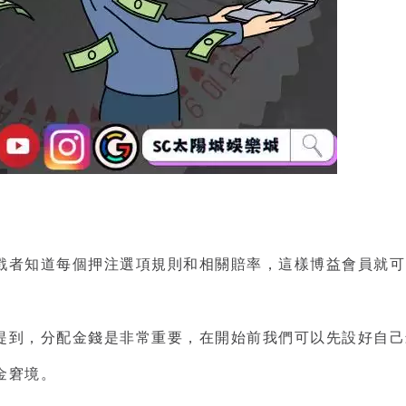
戲者知道每個押注選項規則和相關賠率，這樣博益會員就可
提到，分配金錢是非常重要，在開始前我們可以先設好自己
金窘境。