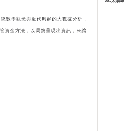
SC太陽城
傳統數學觀念與近代興起的大數據分析，
管資金方法，以局勢呈現出資訊，來讓