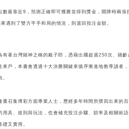
點數最靠近9，預測正確即可獲勝並得到獎金，開牌時兩張
，如果遇到了雙方平手和局的情況，則退回投注金額。
有著台灣賭神之稱的戴子郎，憑藉出國超過250次、賭齡超
往來戶，本書會透過十大決勝關鍵來循序漸進地教導讀者，
助。
隆重召集博彩方面專業人士，歷經多年時間所撰寫出來的百
的用具、規則與玩法，也會補充投注步驟、賠率及相關術語
基礎又實用。