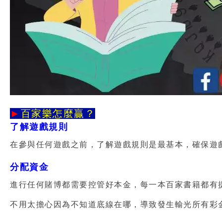
►
百家樂怎麼贏？
了解遊戲規則
在參與任何遊戲之前，了解遊戲規則是最基本，確保遊
分配資金
進行任何賭博都需要控管好本金，每一本百家書籍都有
不用太擔心因為不知道底線在哪，導致發生輸光所有彩