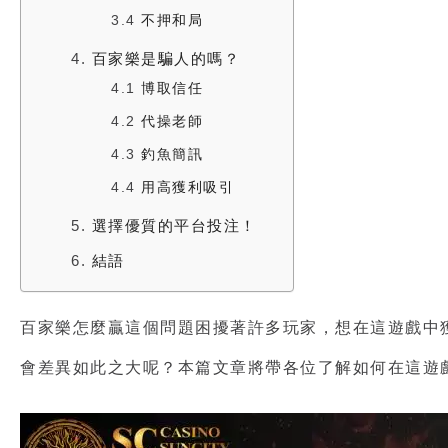
3.4
不押和局
4.
百家樂是騙人的嗎？
4.1
博取信任
4.2
代操老師
4.3
釣魚簡訊
4.4
用高獲利吸引
5.
選擇優質的平台投注！
6.
結語
百家樂怎麼贏
這個問題困擾著許多玩家，想在這遊戲中
會差異如此之大呢？本篇文章將帶各位了解如何在這遊