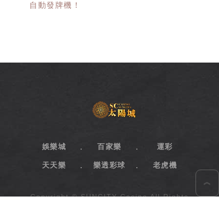
自動發牌機！
SC
太
陽
城
娛
樂
娛樂城
百家樂
運彩
城
天天樂
樂透彩球
老虎機
︽
Copyright © SUNCITY Casino All Rights
Reserved.