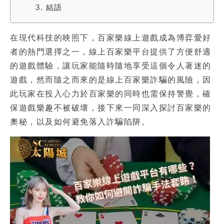
3.
結語
在現代科技的映照下，
百家樂線上遊戲
成為博弈愛好
者的熱門選擇之一，線上
百家樂
平台提供了方便舒適
的遊戲體驗，讓玩家能隨時隨地享受這個令人著迷的
遊戲，然而隨之而來的是
線上百家樂詐騙
的風險，因
此玩家在投入心力於百家樂的同時也需保持警覺，確
保遊戲樂趣不被破壞，接下來一同深入探討百家樂的
奧秘，以及如何避免落入詐騙陷阱。