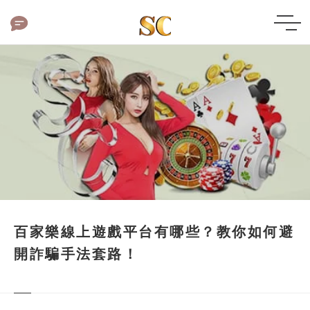
百家樂線上遊戲平台有哪些？教你如何避
開詐騙手法套路！