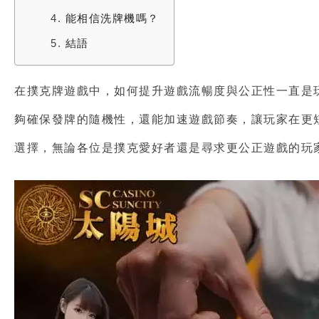
4.
能相信洗牌機嗎？
5.
結語
在
撲克牌
遊戲中，如何提升遊戲流暢度與公正性一直是
夠確保發牌的隨機性，還能加速遊戲節奏，讓玩家在更
選擇，無論各位是撲克愛好者還是尋求更公正遊戲的玩