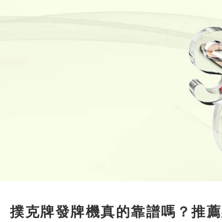
撲克牌發牌機真的靠譜嗎？推薦