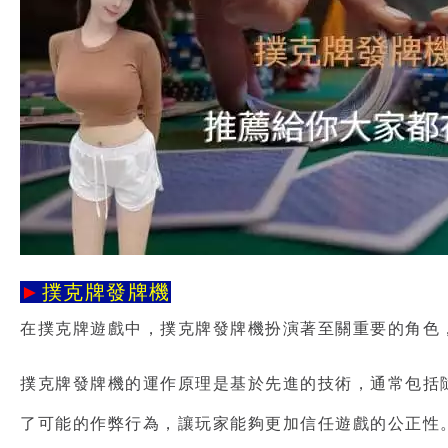
►
撲克牌發牌機
在撲克牌遊戲中，撲克牌發牌機扮演著至關重要的角色
撲克牌發牌機的運作原理是基於先進的技術，通常包括
了可能的作弊行為，讓玩家能夠更加信任遊戲的公正性