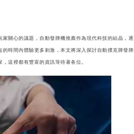
玩家關心的議題，
自動發牌機推薦
作為現代科技的結晶，逐
短的時間內體驗更多刺激，本文將深入探討自動
撲克牌發牌
家，這裡都有豐富的資訊等待著各位。