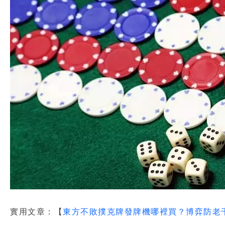
實用文章：【
東方不敗撲克牌發牌機哪裡買？博弈防老