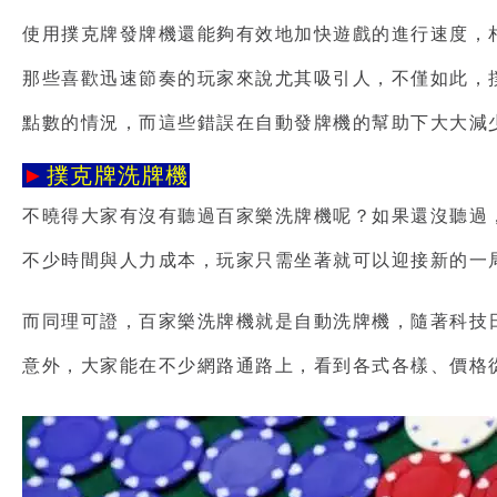
使用撲克牌發牌機還能夠有效地加快遊戲的進行速度，
那些喜歡迅速節奏的玩家來說尤其吸引人，不僅如此，
點數的情況，而這些錯誤在自動發牌機的幫助下大大減
►
撲克牌洗牌機
不曉得大家有沒有聽過百家樂洗牌機呢？如果還沒聽過
不少時間與人力成本，玩家只需坐著就可以迎接新的一
而同理可證，百家樂洗牌機就是自動洗牌機，隨著科技
意外，大家能在不少網路通路上，看到各式各樣、價格