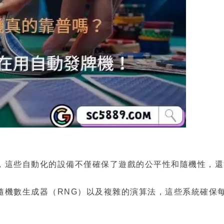
，這些自動化的設備不僅確保了遊戲的公平性和隨機性，還
隨機數生成器（RNG）以及複雜的演算法，這些系統確保
。