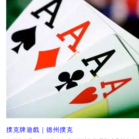
撲克牌遊戲｜德州撲克