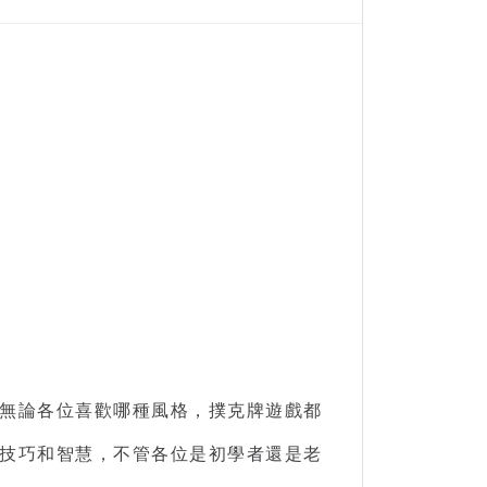
無論各位喜歡哪種風格，撲克牌遊戲都
技巧和智慧，不管各位是初學者還是老