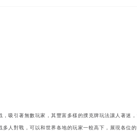
戲，吸引著無數玩家，其豐富多樣的
撲克牌玩法
讓人著迷，
戲多人
對戰，可以和世界各地的玩家一較高下，展現各位的