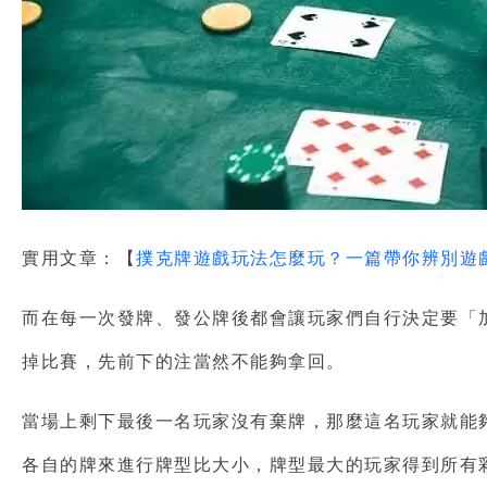
實用文章：【
撲克牌遊戲玩法怎麼玩？一篇帶你辨別遊
而在每一次發牌、發公牌後都會讓玩家們自行決定要「
掉比賽，先前下的注當然不能夠拿回。
當場上剩下最後一名玩家沒有棄牌，那麼這名玩家就能
各自的牌來進行牌型比大小，牌型最大的玩家得到所有