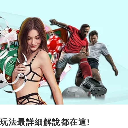
玩法最詳細解說都在這!