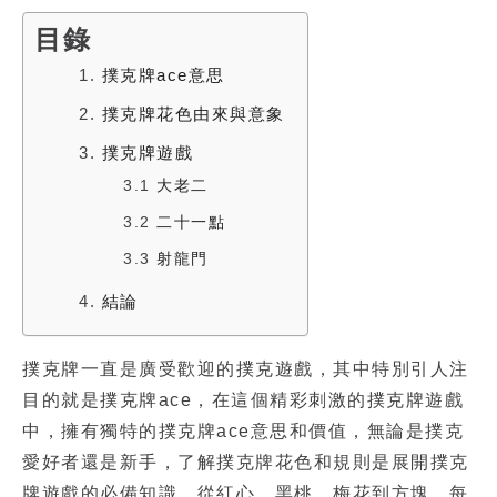
目錄
1.
撲克牌ace意思
2.
撲克牌花色由來與意象
3.
撲克牌遊戲
3.1
大老二
3.2
二十一點
3.3
射龍門
4.
結論
撲克牌一直是廣受歡迎的撲克遊戲，其中特別引人注
目的就是
撲克牌a
ce，在這個精彩刺激的
撲克牌遊戲
中，擁有獨特的
撲克牌ace意思
和價值，無論是撲克
愛好者還是新手，了解
撲克牌花色
和規則是展開撲克
牌遊戲的必備知識，從紅心、黑桃、梅花到方塊，每