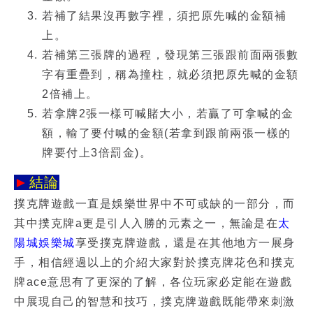
若補了結果沒再數字裡，須把原先喊的金額補
上。
若補第三張牌的過程，發現第三張跟前面兩張數
字有重疊到，稱為撞柱，就必須把原先喊的金額
2倍補上。
若拿牌2張一樣可喊賭大小，若贏了可拿喊的金
額，輸了要付喊的金額(若拿到跟前兩張一樣的
牌要付上3倍罰金)。
►
結論
撲克牌遊戲一直是娛樂世界中不可或缺的一部分，而
其中
撲克牌a
更是引人入勝的元素之一，無論是在
太
陽城娛樂城
享受撲克牌遊戲，還是在其他地方一展身
手，相信經過以上的介紹大家對於
撲克牌花色
和
撲克
牌ace意思
有了更深的了解，各位玩家必定能在遊戲
中展現自己的智慧和技巧，
撲克牌遊戲
既能帶來刺激