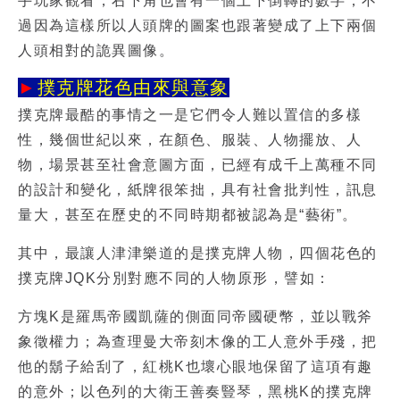
手玩家觀看，右下角也會有一個上下倒轉的數字，不
過因為這樣所以人頭牌的圖案也跟著變成了上下兩個
人頭相對的詭異圖像。
►
撲克牌花色由來與意象
撲克牌最酷的事情之一是它們令人難以置信的多樣
性，幾個世紀以來，在顏色、服裝、人物擺放、人
物，場景甚至社會意圖方面，已經有成千上萬種不同
的設計和變化，紙牌很笨拙，具有社會批判性，訊息
量大，甚至在歷史的不同時期都被認為是“藝術”。
其中，最讓人津津樂道的是撲克牌人物，四個花色的
撲克牌JQK分別對應不同的人物原形，譬如：
方塊K是羅馬帝國凱薩的側面同帝國硬幣，並以戰斧
象徵權力；為查理曼大帝刻木像的工人意外手殘，把
他的鬍子給刮了，紅桃K也壞心眼地保留了這項有趣
的意外；以色列的大衛王善奏豎琴，黑桃K的撲克牌