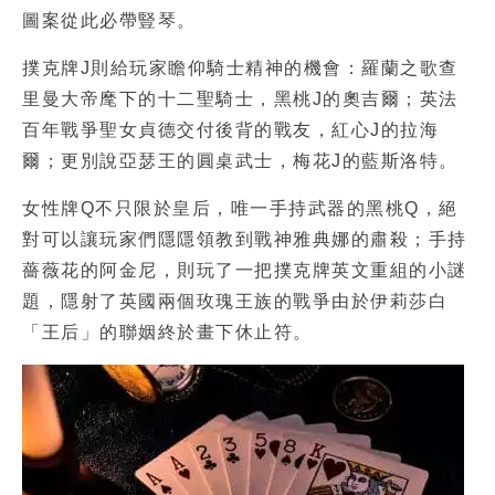
圖案從此必帶豎琴。
撲克牌J則給玩家瞻仰騎士精神的機會：羅蘭之歌查
里曼大帝麾下的十二聖騎士，黑桃J的奧吉爾；英法
百年戰爭聖女貞德交付後背的戰友，紅心J的拉海
爾；更別說亞瑟王的圓桌武士，梅花J的藍斯洛特。
女性牌Q不只限於皇后，唯一手持武器的黑桃Q，絕
對可以讓玩家們隱隱領教到戰神雅典娜的肅殺；手持
薔薇花的阿金尼，則玩了一把撲克牌英文重組的小謎
題，隱射了英國兩個玫瑰王族的戰爭由於伊莉莎白
「王后」的聯姻終於畫下休止符。