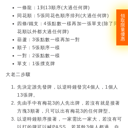
一條龍：1到13順序(大過任何牌)
同花順：5張同花色順序排列(大過任何牌)
領
取
四條/鐵支：4張點數一樣再加一張單支(除了同
限
量
花順以外都大過任何牌)
優
惠
葫蘆：3張點數一樣再加一對
順子：5張順序一樣
一對：2張點數一樣
單支：1張撲克牌
大老二步驟
先決定誰先發牌，以逆時鐘發完4個人，1個人
13張牌。
先由手中有梅花3的人先出牌，若沒有就是接著
方塊3順著，只可以出有梅花3的任何牌型。
以逆時鐘順序接著，一家需比一家大，若沒有可
以打的牌可以喊PASS，若其餘3個人都過，自