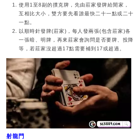
使用1至8副的撲克牌，先由莊家發牌給閒家，
互相比大小，雙方要先看誰最快二十一點或二十
一點。
以順時針發牌(莊家)，每人發兩張(包含莊家)各
一張暗、明牌，再來莊家會詢問是否要牌、投降
等，若莊家沒超過17點需要補到17或超過。
射龍門