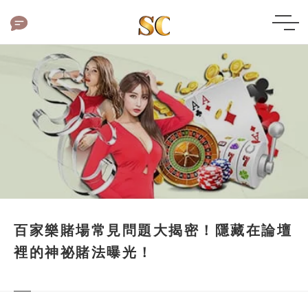
百家樂賭場常見問題大揭密！隱藏在論壇
裡的神祕賭法曝光！