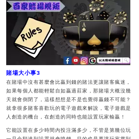
賭場大小事3
在賭場中沒有甚麼會比贏到錢的賭法更讓賭客瘋迷，
如果每個人都能輕鬆自如贏過莊家，那賭場大概沒幾
天就會倒閉了，這樣想想是不是也覺得贏錢不可能？
就拿很多賭客喜歡玩的電子遊戲來解說，電子遊戲是
人創造的機台，在創造的同時也能設置玩家輸贏！
它能設置在多少時間內投注滿多少，不管是第幾位玩
一旦金額達到設置就會噴錢，目的也是要讓玩家嘗到