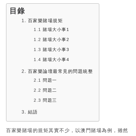
目錄
1.
百家樂賭場規矩
1.1
賭場大小事1
1.2
賭場大小事2
1.3
賭場大小事3
1.4
賭場大小事4
2.
百家樂論壇最常見的問題統整
2.1
問題一
2.2
問題二
2.3
問題三
3.
結語
百家樂賭場
的規矩其實不少，以澳門賭場為例，雖然