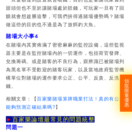
甜頭但也不至於讓賭場處於賠錢，可玩家一旦有了回
饋就會想趁勝追擊，可我們拚得過賭場優勢嗎？賭場
做這些的目的也不過是為了放餌釣大魚。
賭場大小事4
在賭場內其實佈滿了密密麻麻的監控設備，這些監視
器主要是在監控賭場內的一切運作，包括荷官發牌、
兌換籌碼、或是賭客的不良行為，跟辨識已被賭場列
為黑名單不受歡迎的賭客玩家，以及當地政府監管機
構單位對賭場的運作要求公正、公平、反貪、反洗
領
取
錢。
限
量
相關文章：【
百家樂賭場算牌職業打法！真的有公式
優
惠
能夠預測正確結果嗎?
】
►
百家樂論壇最常見的問題統整
問題一