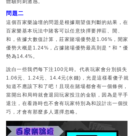
體驗到刺激感。
問題二
這個
百家樂論壇
的問題是根據期望值判斷的結果，在
百家樂基本玩法中賭客可以任意抉擇要押莊、閒、
和，依據大數值計算，莊家賭場優勢是1.06%，閒家
優勢大概是1.24%，占據賭場優勢最高則是＂和＂優
勢為14.4%。
說白一些我們每下注100元時。代表玩家會分別損失
1.06元、1.24元、14.4元(水錢)，光是這樣看傻子就
知道不應該下和了吧！且現在賭場都會有一個條例，
當開出和局時就會退回玩家投注的金額，因為是平手
退注，在看路時也不會有玩家特別為和設計出一個技
巧，才會有那麼多人選擇忽略。