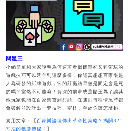
問題三
小編簡單和大家說明為何這項看似簡單卻又難駕馭的
遊戲技巧可以延伸到這麼多樣，你認真想想百家樂是
人為研發的紙牌遊戲，它的莊贏結果會是固定會是死
的嗎？當然不可能嘛！資深的前輩或是賭王為了讓其
他玩家也能在百家樂嘗到甜頭，在遇到每種情況時都
會破解並設計出一套技巧、密技，至於你該怎麼挑。
實用文章：【
百家樂論壇傳出革命性策略？揭開321
打法的獲勝奧秘！
】