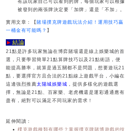
有該玩家自己可以看到的牌，每個玩家可以根據
被發到的兩張牌決定要「加牌」還是「不加」。
實用文章：【
賭場撲克牌遊戲玩法介紹！運用技巧贏
一桶金有可能嗎？
】
►
結論
21點是許多玩家無論在博弈賭場還是線上娛樂城的首
選，只要學習簡單21點算牌技巧以及
21點術語
，便
能提高勝率，就算是過五關都不是問題，想要遊玩21
點，要選擇官方且合法的21點線上遊戲平台，小編在
這邊強烈推薦
太陽城娛樂城
，提供多樣化的遊戲選
擇，無論是21點、百家樂、老虎機還是運彩通通應有
盡有，絕對可以滿足不同玩家的需求！
延伸閱讀：
樸克遊戲種類有哪些？掌握撲克牌賭博遊戲的技