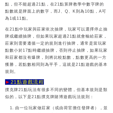
點，但不能超過21點，在
21點算牌教學
中數字牌的
點數就是牌面上的數字，而J、Q、K則為10點，A可
為1或11點。
在21點中玩家與莊家依次抽牌，玩家可以選擇停止抽
牌或繼續抽牌，但如果玩家超過21點就會輸給莊家，
莊家則需要遵循一定的規則進行抽牌，通常是當玩家
點數小於17點時繼續抽牌，否則停止抽牌，如果玩家
和莊家都沒有爆牌，則將比較點數，點數更高的一方
獲勝，若點數相同則為平手，這就是21點遊戲的基本
規則。
►
21點遊戲流程
撲克牌21點玩法
有很多不同的變體，但基本規則是類
似的，以下是21點
撲克牌賭博遊戲
玩法規則：
由一位玩家做莊家（或由荷官擔任發牌者），並