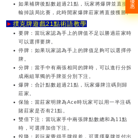
優
如果補牌後點數超過21點，玩家將爆牌並直接
惠
輸掉該局比賽，此時閒家爆牌莊家將直接獲勝。
►
撲克牌遊戲21點術語教學
要牌：當玩家認為手上的牌值不足以勝過莊家時
可以選擇要牌。
停牌：如果玩家認為手上的牌值足夠可以選擇停
牌。
分牌：當手中有兩張相同的牌時，可以進行分拆
成兩組單獨的手牌並分別下注。
爆牌：合計點數超過21點，玩家爆牌注碼則歸
莊家。
保險：當莊家明牌為Ace時玩家可以用一半注碼
賭莊家是否有21點。
雙倍下注：當玩家手中兩張牌點數總和為11點
時，可選擇加倍下注。
投降：若玩家覺得手牌很差，可選擇棄牌並付出