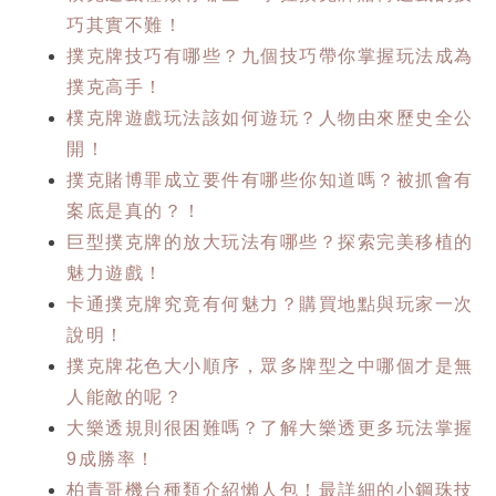
巧其實不難！
撲克牌技巧有哪些？九個技巧帶你掌握玩法成為
撲克高手！
樸克牌遊戲玩法該如何遊玩？人物由來歷史全公
開！
撲克賭博罪成立要件有哪些你知道嗎？被抓會有
案底是真的？！
巨型撲克牌的放大玩法有哪些？探索完美移植的
魅力遊戲！
卡通撲克牌究竟有何魅力？購買地點與玩家一次
說明！
撲克牌花色大小順序，眾多牌型之中哪個才是無
人能敵的呢？
大樂透規則很困難嗎？了解大樂透更多玩法掌握
9成勝率！
柏青哥機台種類介紹懶人包！最詳細的小鋼珠技