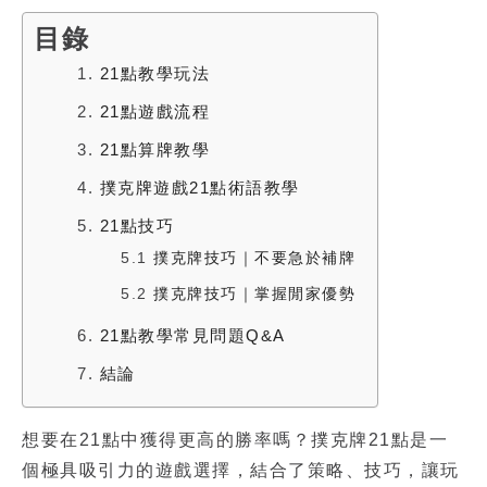
目錄
1.
21點教學玩法
2.
21點遊戲流程
3.
21點算牌教學
4.
撲克牌遊戲21點術語教學
5.
21點技巧
5.1
撲克牌技巧｜不要急於補牌
5.2
撲克牌技巧｜掌握閒家優勢
6.
21點教學常見問題Q&A
7.
結論
想要在21點中獲得更高的勝率嗎？撲克牌21點是一
個極具吸引力的遊戲選擇，結合了策略、技巧，讓玩