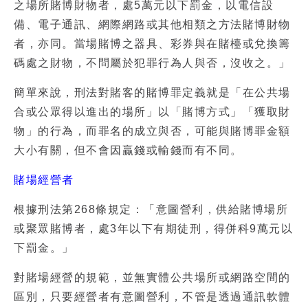
之場所賭博財物者，處5萬元以下罰金，以電信設
備、電子通訊、網際網路或其他相類之方法賭博財物
者，亦同。當場賭博之器具、彩券與在賭檯或兌換籌
碼處之財物，不問屬於犯罪行為人與否，沒收之。」
簡單來說，刑法對賭客的賭博罪定義就是「在公共場
合或公眾得以進出的場所」以「賭博方式」「獲取財
物」的行為，而罪名的成立與否，可能與賭博罪金額
大小有關，但不會因贏錢或輸錢而有不同。
賭場經營者
根據刑法第268條規定：「意圖營利，供給賭博場所
或聚眾賭博者，處3年以下有期徒刑，得併科9萬元以
下罰金。」
對賭場經營的規範，並無實體公共場所或網路空間的
區別，只要經營者有意圖營利，不管是透過通訊軟體