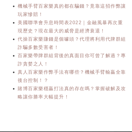
機械手臂百家樂真的都在騙錢？竟靠這招作弊讓
玩家慘賠！
美國聯準會升息時間表2022｜金融風暴再次重
現歷史？現在最大的威脅是經濟衰退！
代操百家樂賺錢是個噱頭？代理將利用代牌群組
詐騙多數受害者！
百家樂帶牌群組背後的真面目你可曾了解過？專
詐貪婪之人！
真人百家樂作弊手法有哪些？機械手臂輸贏全靠
後台控制！？
賭博百家樂穩贏打法真的存在嗎？掌握破解及攻
略讓你勝率大幅提升！