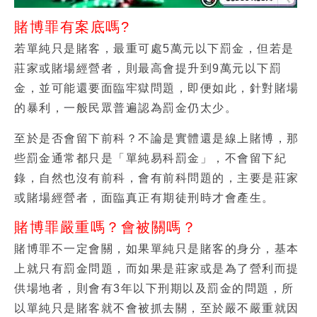
賭博罪有案底嗎?
若單純只是賭客，最重可處5萬元以下罰金，但若是
莊家或賭場經營者，則最高會提升到9萬元以下罰
金，並可能還要面臨牢獄問題，即便如此，針對賭場
的暴利，一般民眾普遍認為罰金仍太少。
至於是否會留下前科？不論是實體還是線上賭博，那
些罰金通常都只是「單純易科罰金」，不會留下紀
錄，自然也沒有前科，會有前科問題的，主要是莊家
或賭場經營者，面臨真正有期徒刑時才會產生。
賭博罪嚴重嗎？會被關嗎？
賭博罪不一定會關，如果單純只是賭客的身分，基本
上就只有罰金問題，而如果是莊家或是為了營利而提
供場地者，則會有3年以下刑期以及罰金的問題，所
以單純只是賭客就不會被抓去關，至於嚴不嚴重就因