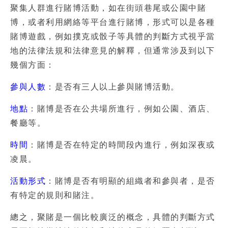
聚集人群進行賭博活動，如在街頭巷尾或公園中賭
博，或者利用網絡等平台進行賭博，形式可以是各種
賭博遊戲，例如撲克或骰子等具體的判斷方式視乎當
地的法律法規和法律意見的解釋，但通常涉及到以下
幾個方面：
參與人數
：是否有三人以上參與賭博活動。
地點
：賭博是否在公共場所進行，例如公園、酒店、
餐廳等。
時間
：賭博是否在特定的時間段內進行，例如深夜或
凌晨。
活動形式
：賭博是否有明顯的組織者和參與者，是否
有特定的規則和賭注。
總之，聚賭是一個比較廣泛的概念，具體的判斷方式