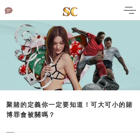
聚賭的定義你一定要知道！可大可小的賭
博罪會被關嗎？