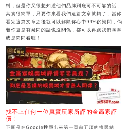
料，但是你又很想知道他們品牌到底可不可靠的話，
其實很簡單，只要你來看我們這篇文章就夠了，當你
看完這篇文章之後就可以解除你心中99%的疑問，倘
若你還是有疑問的話也沒關係，都可以再跟我們聊聊
或是問問看喔！
找不上任何一位真實玩家所評的金贏家評
價！
下圖是在Google搜尋出來第一頁前五項的搜尋結