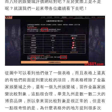
而八经的
娛樂城評價
網站對吧？至於實際上是不是
呢？就讓我們一起來帶各位繼續看下去吧！
從圖中可以看到他們做了一個表格，而且表格上還真
的有他們前面提到要比較的項目，而表格裡除了
金贏
家娛樂城
之外，還有一個九州娛樂城，當作
金贏家娛
樂
比較對象，這點很合理，畢竟九州是數一數二大的
博弈品牌，所以拿來當比較對象是很正常的，但是有
一點很奇怪的是，為什麼表格外的地方提到很多次