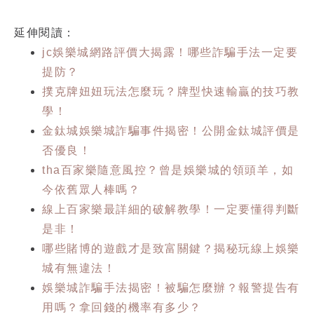
延伸閱讀：
jc娛樂城網路評價大揭露！哪些詐騙手法一定要
提防？
撲克牌妞妞玩法怎麼玩？牌型快速輸贏的技巧教
學！
金鈦城娛樂城詐騙事件揭密！公開金鈦城評價是
否優良！
tha百家樂隨意風控？曾是娛樂城的領頭羊，如
今依舊眾人棒嗎？
線上百家樂最詳細的破解教學！一定要懂得判斷
是非！
哪些賭博的遊戲才是致富關鍵？揭秘玩線上娛樂
城有無違法！
娛樂城詐騙手法揭密！被騙怎麼辦？報警提告有
用嗎？拿回錢的機率有多少？