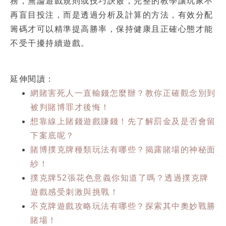
務，無論遊戲規則或技巧訣竅，完整的教學讓玩家不
再盲目投注，而是透過分析及計算的方法，有效分配
籌碼才可以精準提高勝率，保持健康且正確心態才能
不受干擾持續遊戲。
延伸閱讀：
網賭害死人一直輸錢怎麼辦？教你正確觀念別到
被判賭博罪才後悔！
想靠線上賭錢遊戲賺錢！先了解罰金及是否會留
下案底呢？
賭博撲克牌種類玩法有哪些？揭露賭場的神秘面
紗！
撲克牌52張花色意義你知道了嗎？透過撲克牌
遊戲感受刺激與挑戰！
不克牌遊戲攻略玩法有哪些？探索其中奧妙戰勝
賭場！