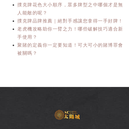
撲克牌花色大小順序，眾多牌型之中哪個才是無
人能敵的呢？
撲克牌品牌推薦｜絕對手感讓您拿得一手好牌！
老虎機攻略助你一臂之力！哪些破解技巧適合新
手使用？
聚賭的定義你一定要知道！可大可小的賭博罪會
被關嗎？
SC
太
陽
城
娛