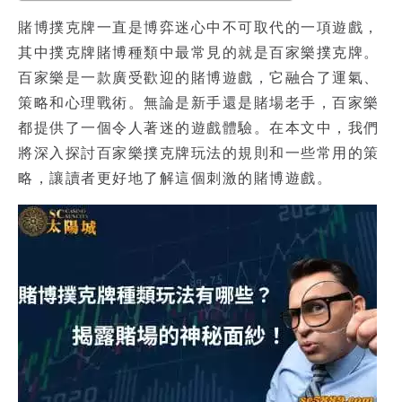
賭博撲克牌一直是博弈迷心中不可取代的一項遊戲，
其中撲克牌賭博種類中最常見的就是百家樂撲克牌。
百家樂是一款廣受歡迎的賭博遊戲，它融合了運氣、
策略和心理戰術。無論是新手還是賭場老手，百家樂
都提供了一個令人著迷的遊戲體驗。在本文中，我們
將深入探討百家樂撲克牌玩法的規則和一些常用的策
略，讓讀者更好地了解這個刺激的賭博遊戲。