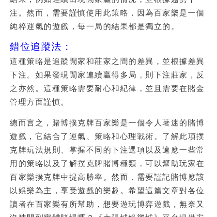
注。然而，需要謹慎使用此策略，因為百家樂是一個
純粹運氣的遊戲，每一局的結果都是獨立的。
錯位追蹤法：
這種策略是追蹤閒家和莊家之間的差異，並根據差異
下注。如果發現閒家連續贏得多局，則下注莊家，反
之亦然。這種策略需要耐心和紀律，並且需要在賭金
管理方面謹慎。
總而言之，賭博撲克牌百家樂是一個令人著迷的賭博
遊戲，它結合了運氣、策略和心理戰術。了解此項撲
克牌玩法規則、掌握不同的下注選項以及適應一些常
用的策略以及了解撲克牌賭博種類，可以幫助玩家在
百家樂撲克牌中提高勝率。然而，需要謹記賭博應該
以娛樂為主，享受遊戲的樂趣。希望這篇文章對各位
讀者在百家樂有所幫助，想要遊玩博弈遊戲，無奈又