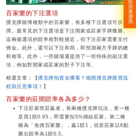
取
限
量
百家樂的下注選項
優
惠
撲克牌賭博種類中的百家樂，有多種下注選項可供選
擇。最常見的下注選項是下注閒家或莊家手牌獲勝。
這兩個選項的賠率相對較接近，但下注莊家需要支付
佣金。此外，還可以下注和局，即預測兩方手牌的總
和相等。此外，一些賭場還提供了一些特殊的副注選
項，例如對閒家或莊家的對子下注等。
精選文章：【
撲克牌拍賣去哪看？揭開撲克牌購買流
程與注意事項！
】
百家樂的莊閒賠率各為多少？
下注莊家而莊贏者，有兩種撲克牌玩法，第一種
是買1賠0.95，即需要扣5%佣給莊家。第二種
稱為「免佣百家樂」，贏1賠1，但若莊家以6點
勝出賠率為1賠0.5。