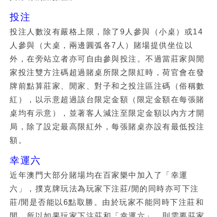
投注
投注人數沒有嚴格上限，除了9人參與（小桌）或14
人參與（大桌，兩邊圓弧各7人）賭場提供坐位以
外，在旁站立者亦可自由參與投注。不過當莊家與閒
家投注雙方注碼超過賭桌所限之限紅時，荷官會在發
牌前點算莊家、閒家、對子和之投注區注碼（俗稱數
紅），以示意超過該台限定金額（限定金額在每張賭
桌均有示意），並著客人減注至限定金額以內方才開
局，除了設定最高限紅外，每張賭桌亦設有最低投注
額。
幸運六
近年澳門大部分賭場均在百家樂中加入了「幸運
六」，撲克牌玩法為玩家下注莊/閒的同時亦可下注
莊/閒是否能以6點取勝。由於玩家不能同時下注莊和
閒，所以如果玩家下注莊和「幸運六」，則需要莊家