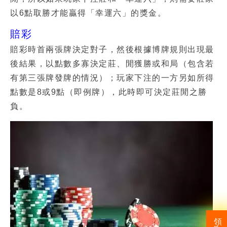
以6點取勝才能贏得「幸運六」的獎金。
賠彩
賠彩時首兩張牌決定對子，然後根據博牌規則出現最
後結果，以點數多寡決定莊、閒獲勝或和局（包含若
有第三張牌發牌的情況）；玩家下注的一方另如所得
點數是8或9點（即例牌），此時即可決定莊閒之勝
負。
領