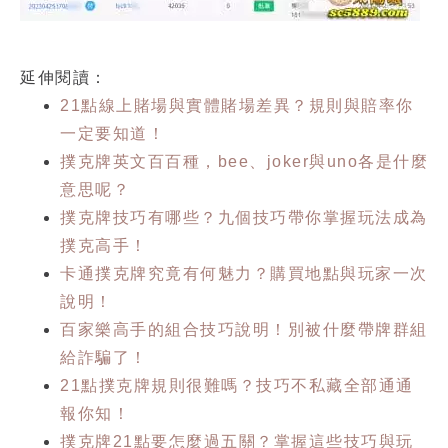
延伸閱讀：
21點線上賭場與實體賭場差異？規則與賠率你
一定要知道！
撲克牌英文百百種，bee、joker與uno各是什麼
意思呢？
撲克牌技巧有哪些？九個技巧帶你掌握玩法成為
撲克高手！
卡通撲克牌究竟有何魅力？購買地點與玩家一次
說明！
百家樂高手的組合技巧說明！別被什麼帶牌群組
給詐騙了！
21點撲克牌規則很難嗎？技巧不私藏全部通通
報你知！
撲克牌21點要怎麼過五關？掌握這些技巧與玩