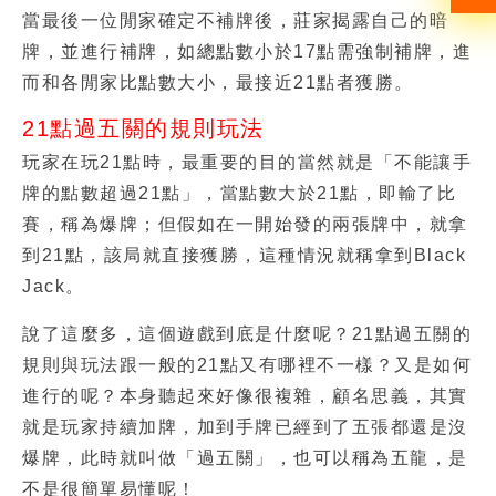
當最後一位閒家確定不補牌後，莊家揭露自己的暗
牌，並進行補牌，如總點數小於17點需強制補牌，進
而和各閒家比點數大小，最接近21點者獲勝。
21點過五關的規則玩法
玩家在玩21點時，最重要的目的當然就是「不能讓手
牌的點數超過21點」，當點數大於21點，即輸了比
賽，稱為爆牌；但假如在一開始發的兩張牌中，就拿
到21點，該局就直接獲勝，這種情況就稱拿到Black
Jack。
說了這麼多，這個遊戲到底是什麼呢？21點過五關的
規則與玩法跟一般的21點又有哪裡不一樣？又是如何
進行的呢？本身聽起來好像很複雜，顧名思義，其實
就是玩家持續加牌，加到手牌已經到了五張都還是沒
爆牌，此時就叫做「過五關」，也可以稱為五龍，是
不是很簡單易懂呢！