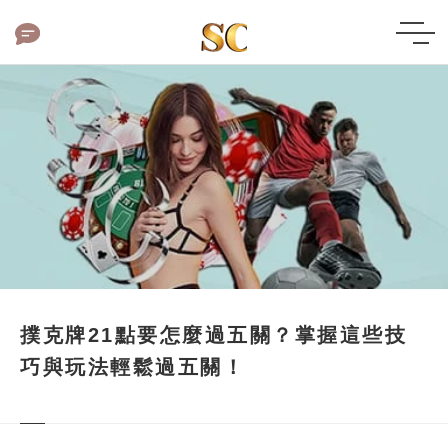
撲克牌21點要怎麼過五關？掌握這些技
巧與玩法輕鬆過五關！