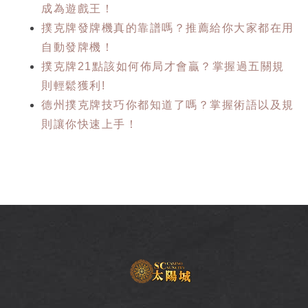
成為遊戲王！
撲克牌發牌機真的靠譜嗎？推薦給你大家都在用
自動發牌機！
撲克牌21點該如何佈局才會贏？掌握過五關規
則輕鬆獲利!
德州撲克牌技巧你都知道了嗎？掌握術語以及規
則讓你快速上手！
SC
太
陽
城
娛