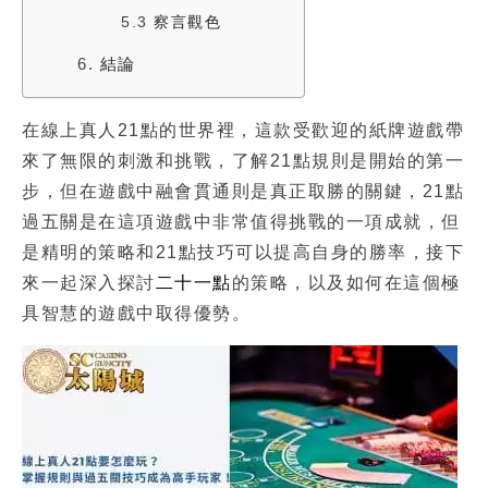
5.3
察言觀色
6.
結論
在
線上真人21點
的世界裡，這款受歡迎的紙牌遊戲帶
來了無限的刺激和挑戰，了解
21點規則
是開始的第一
步，但在遊戲中融會貫通則是真正取勝的關鍵，
21點
過五關
是在這項遊戲中非常值得挑戰的一項成就，但
是精明的策略和
21點技巧
可以提高自身的勝率，接下
來一起深入探討
二十一點
的策略，以及如何在這個極
具智慧的遊戲中取得優勢。