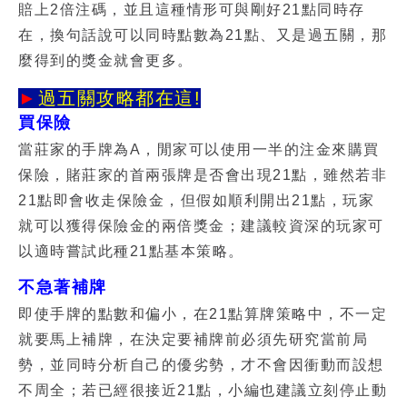
賠上2倍注碼，並且這種情形可與剛好21點同時存
在，換句話說可以同時點數為21點、又是過五關，那
麼得到的獎金就會更多。
►
過五關攻略都在這!
買保險
當莊家的手牌為A，閒家可以使用一半的注金來購買
保險，賭莊家的首兩張牌是否會出現21點，雖然若非
21點即會收走保險金，但假如順利開出21點，玩家
就可以獲得保險金的兩倍獎金；建議較資深的玩家可
以適時嘗試此種21點基本策略。
不急著補牌
即使手牌的點數和偏小，在21點算牌策略中，不一定
就要馬上補牌，在決定要補牌前必須先研究當前局
勢，並同時分析自己的優劣勢，才不會因衝動而設想
不周全；若已經很接近21點，小編也建議立刻停止動