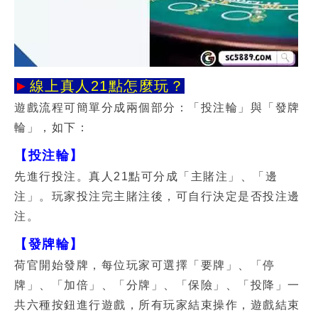
►
線上真人21點怎麼玩？
遊戲流程可簡單分成兩個部分：「投注輪」與「發牌
輪」，如下：
【投注輪】
先進行投注。真人21點可分成「主賭注」、「邊
注」。玩家投注完主賭注後，可自行決定是否投注邊
注。
【發牌輪】
荷官開始發牌，每位玩家可選擇「要牌」、「停
牌」、「加倍」、「分牌」、「保險」、「投降」一
共六種按鈕進行遊戲，所有玩家結束操作，遊戲結束