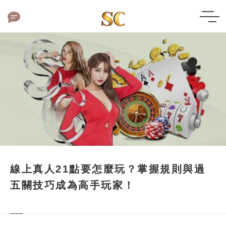
線上真人21點要怎麼玩？掌握規則與過
五關技巧成為高手玩家！