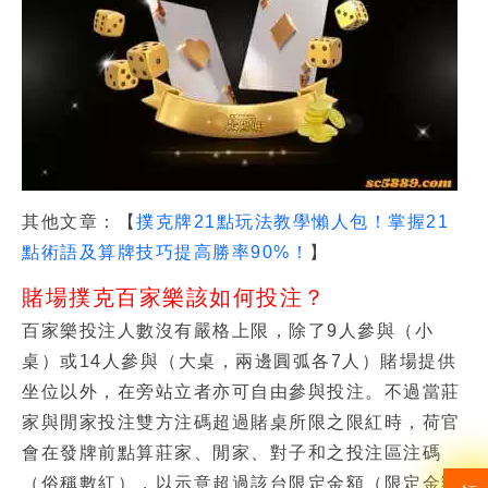
其他文章：【
撲克牌21點玩法教學懶人包！掌握21
點術語及算牌技巧提高勝率90%！
】
賭場撲克百家樂該如何投注？
百家樂投注人數沒有嚴格上限，除了9人參與（小
桌）或14人參與（大桌，兩邊圓弧各7人）賭場提供
坐位以外，在旁站立者亦可自由參與投注。不過當莊
家與閒家投注雙方注碼超過賭桌所限之限紅時，荷官
會在發牌前點算莊家、閒家、對子和之投注區注碼
（俗稱數紅），以示意超過該台限定金額（限定金額