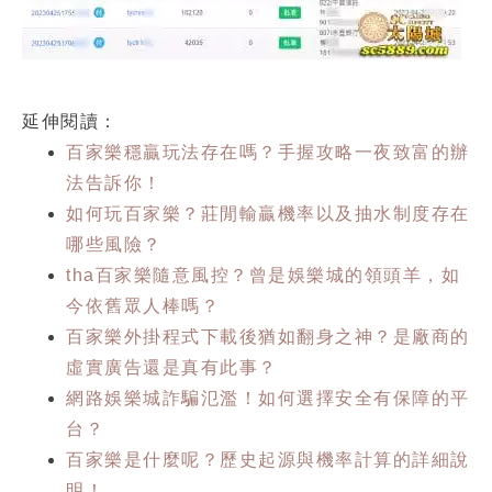
延伸閱讀：
百家樂穩贏玩法存在嗎？手握攻略一夜致富的辦
法告訴你！
如何玩百家樂？莊閒輸贏機率以及抽水制度存在
哪些風險？
tha百家樂隨意風控？曾是娛樂城的領頭羊，如
今依舊眾人棒嗎？
百家樂外掛程式下載後猶如翻身之神？是廠商的
虛實廣告還是真有此事？
網路娛樂城詐騙氾濫！如何選擇安全有保障的平
台？
百家樂是什麼呢？歷史起源與機率計算的詳細說
明！