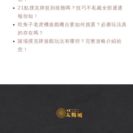
21點撲克牌規則很難嗎？技巧不私藏全部通通
報你知！
吃角子老虎機遊戲機台要如何挑選？必勝玩法真
的存在嗎？
賭場撲克牌遊戲玩法有哪些？完整攻略介紹給
您！
SC
太
陽
城
娛