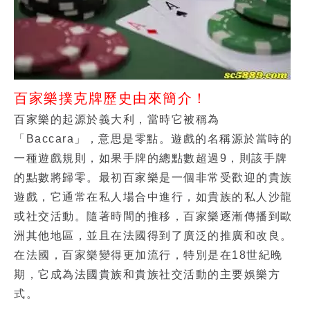
百家樂撲克牌歷史由來簡介！
百家樂的起源於義大利，當時它被稱為
「Baccara」，意思是零點。遊戲的名稱源於當時的
一種遊戲規則，如果手牌的總點數超過9，則該手牌
的點數將歸零。最初百家樂是一個非常受歡迎的貴族
遊戲，它通常在私人場合中進行，如貴族的私人沙龍
或社交活動。隨著時間的推移，百家樂逐漸傳播到歐
洲其他地區，並且在法國得到了廣泛的推廣和改良。
在法國，百家樂變得更加流行，特別是在18世紀晚
期，它成為法國貴族和貴族社交活動的主要娛樂方
式。