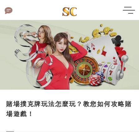
賭場撲克牌玩法怎麼玩？教您如何攻略賭
場遊戲！