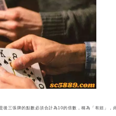
是後三張牌的點數必須合計為10的倍數，稱為「有妞」，