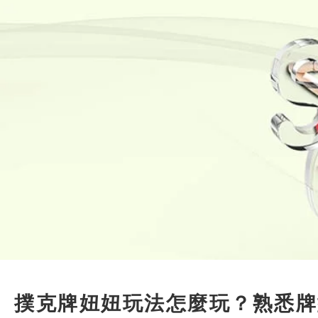
撲克牌妞妞玩法怎麼玩？熟悉牌