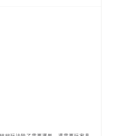
妞妞玩法除了需要運氣，還需要玩家具