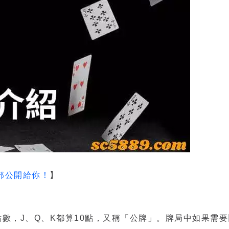
部公開給你！
】
點數，J、Q、K都算10點，又稱「公牌」。牌局中如果需