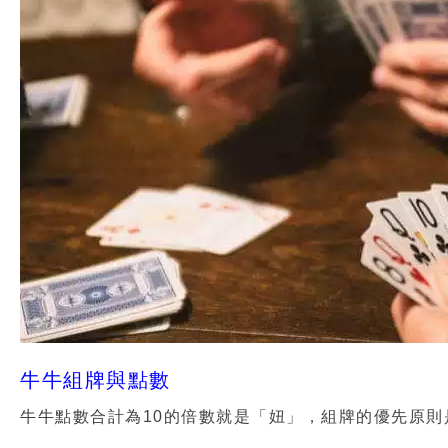
牛牛組牌與點數
牛牛點數合計為10的倍數就是「妞」，組牌的優先原則