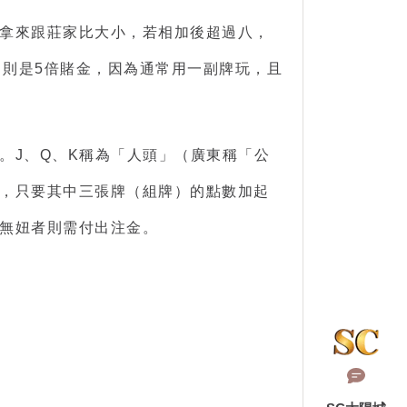
拿來跟莊家比大小，若相加後超過八，
，則是5倍賭金，因為通常用一副牌玩，且
。J、Q、K稱為「人頭」（廣東稱「公
，只要其中三張牌（組牌）的點數加起
無妞者則需付出注金。