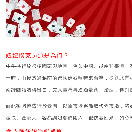
妞妞撲克起源是為何？
牛牛盛行於很多國家與地區，例如中國、越南和臺灣，
一時，而後透過越南的跨國婚姻輾轉來台灣，從新北市
南跨國婚姻傳出去，先入臺灣再透過臺商、婚姻，傳到
而此種賭博盛行於臺灣，以新市場逐漸取代舊市場，諸
贏快、金流大，容易讓妞客們陷入「很快贏回來」的心
撲克牌妞妞遊戲規則