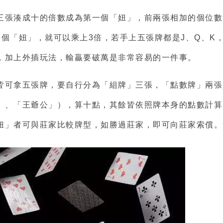
三張湊成十的倍數成為第一個「妞」，前兩張相加的個位數
個「妞」，就可以乘上3倍，若手上五張牌都是J、Q、K
，加上外插玩法，輸贏要破萬是非常容易的一件事。
皆可拿五張牌，要自行分為「組牌」三張，「點數牌」兩張
」、「王爺公」），算十點，其餘皆依照牌本身的點數計算
妞」者可與莊家比較牌型，如勝過莊家，即可向莊家索償。