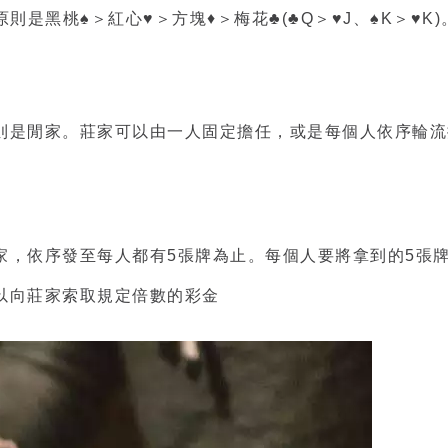
則是黑桃♠＞紅心♥＞方塊♦＞梅花♣(♣Q＞♥J、♠K＞♥K)
則是閒家。莊家可以由一人固定擔任，或是每個人依序輪流
，依序發至每人都有5張牌為止。每個人要將拿到的5張牌
以向莊家索取規定倍數的彩金