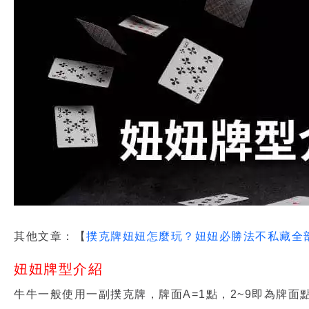
其他文章：【
撲克牌妞妞怎麼玩？妞妞必勝法不私藏全
妞妞牌型介紹
牛牛一般使用一副撲克牌，牌面A=1點，2~9即為牌面