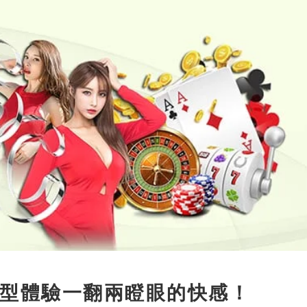
型體驗一翻兩瞪眼的快感！