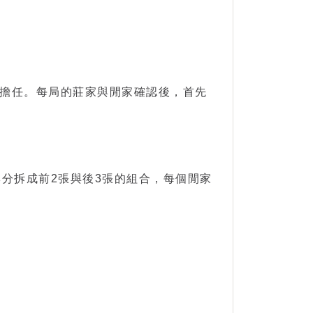
。
擔任。每局的莊家與閒家確認後，首先
分拆成前2張與後3張的組合，每個閒家