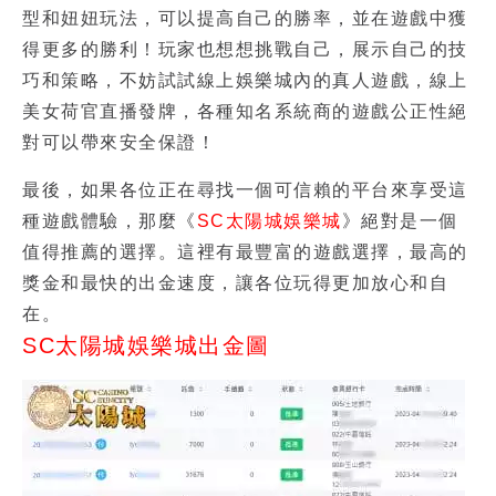
型
和
妞妞玩法
，可以提高自己的勝率，並在遊戲中獲
得更多的勝利！玩家也想想挑戰自己，展示自己的技
巧和策略，不妨試試線上娛樂城內的真人遊戲，線上
美女荷官直播發牌，各種知名系統商的遊戲公正性絕
對可以帶來安全保證！
最後，如果各位正在尋找一個可信賴的平台來享受這
種遊戲體驗，那麼《
SC太陽城娛樂城
》絕對是一個
值得推薦的選擇。這裡有最豐富的遊戲選擇，最高的
獎金和最快的出金速度，讓各位玩得更加放心和自
在。
SC太陽城娛樂城出金圖