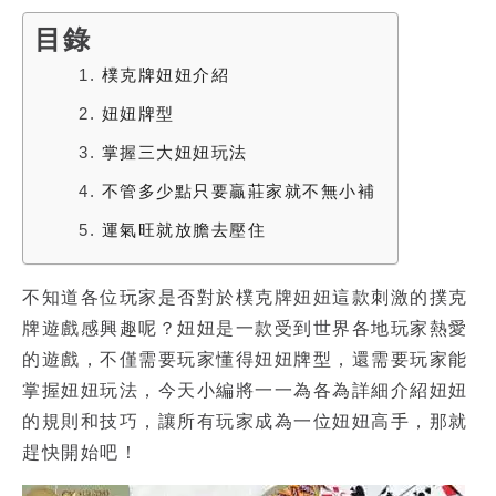
目錄
1.
樸克牌妞妞介紹
2.
妞妞牌型
3.
掌握三大妞妞玩法
4.
不管多少點只要贏莊家就不無小補
5.
運氣旺就放膽去壓住
不知道各位玩家是否對於
樸克牌妞妞
這款刺激的撲克
牌遊戲感興趣呢？妞妞是一款受到世界各地玩家熱愛
的遊戲，不僅需要玩家懂得
妞妞牌型
，還需要玩家能
掌握
妞妞玩法
，今天小編將一一為各為詳細介紹妞妞
的規則和技巧，讓所有玩家成為一位妞妞高手，那就
趕快開始吧！