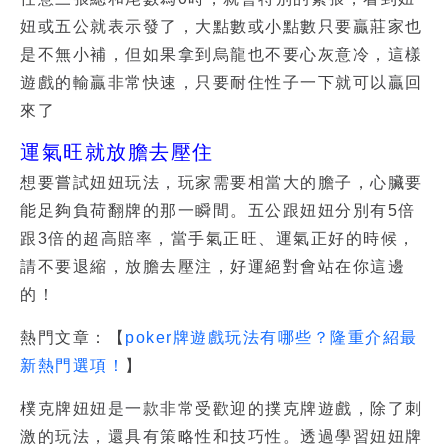
妞或五公就表示發了，大點數或小點數只要贏莊家也
是不無小補，但如果拿到烏龍也不要心灰意冷，這樣
遊戲的輸贏非常快速，只要耐住性子一下就可以贏回
來了
運氣旺就放膽去壓住
想要嘗試妞妞玩法，玩家需要相當大的膽子，心臟要
能足夠負荷翻牌的那一瞬間。五公跟妞妞分別有5倍
跟3倍的超高賠率，當手氣正旺、運氣正好的時候，
請不要退縮，放膽去壓注，好運絕對會站在你這邊
的！
熱門文章：【
poker牌遊戲玩法有哪些？隆重介紹最
新熱門選項！
】
樸克牌妞妞
是一款非常受歡迎的撲克牌遊戲，除了刺
激的玩法，還具有策略性和技巧性。透過學習
妞妞牌