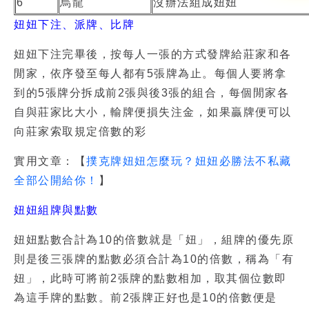
6
烏龍
沒辦法組成妞妞
妞妞下注、派牌、比牌
妞妞下注完畢後，按每人一張的方式發牌給莊家和各
閒家，依序發至每人都有5張牌為止。每個人要將拿
到的5張牌分拆成前2張與後3張的組合，每個閒家各
自與莊家比大小，輸牌便損失注金，如果贏牌便可以
向莊家索取規定倍數的彩
實用文章：【
撲克牌妞妞怎麼玩？妞妞必勝法不私藏
全部公開給你！
】
妞妞組牌與點數
妞妞點數合計為10的倍數就是「妞」，組牌的優先原
則是後三張牌的點數必須合計為10的倍數，稱為「有
妞」，此時可將前2張牌的點數相加，取其個位數即
為這手牌的點數。前2張牌正好也是10的倍數便是