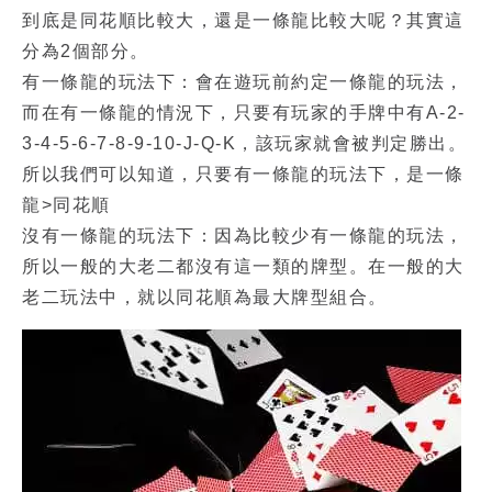
到底是同花順比較大，還是一條龍比較大呢？其實這
分為2個部分。
有一條龍的玩法下：會在遊玩前約定一條龍的玩法，
而在有一條龍的情況下，只要有玩家的手牌中有A-2-
3-4-5-6-7-8-9-10-J-Q-K，該玩家就會被判定勝出。
所以我們可以知道，只要有一條龍的玩法下，是一條
龍>同花順
沒有一條龍的玩法下：因為比較少有一條龍的玩法，
所以一般的大老二都沒有這一類的牌型。在一般的大
老二玩法中，就以同花順為最大牌型組合。