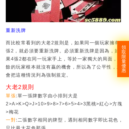
重新洗牌
而比較常看到的大老2規則是，如果同一個玩家擁有4
領
張2，就必須要重新洗牌。必須重新洗牌是因為，如
取
限
果4張2都在同一玩家手上，等於一家獨大的局面，其
量
優
餘的玩家根本就沒有贏的機會，所以為了公平性，才
惠
會把這種情況列為強制規定。
大老2規則
單張
:單一張牌數字由小排到大是
2>A>K>Q>J>10>9>8>7>6>5>4>3黑桃>紅心>方塊
>梅花
一對
:二張數字相同的牌型，遇到相同數字即比花色，
只比最大花色那張