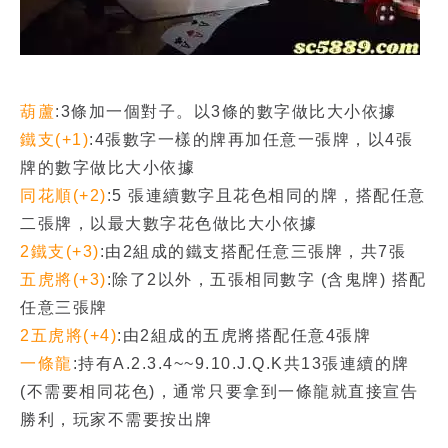
葫蘆
:3條加一個對子。以3條的數字做比大小依據
鐵支(+1)
:4張數字一樣的牌再加任意一張牌，以4張
牌的數字做比大小依據
同花順(+2)
:5 張連續數字且花色相同的牌，搭配任意
二張牌，以最大數字花色做比大小依據
2鐵支(+3)
:由2組成的鐵支搭配任意三張牌，共7張
五虎將(+3)
:除了2以外，五張相同數字 (含鬼牌) 搭配
任意三張牌
2五虎將(+4)
:由2組成的五虎將搭配任意4張牌
一條龍
:持有A.2.3.4~~9.10.J.Q.K共13張連續的牌
(不需要相同花色)，通常只要拿到一條龍就直接宣告
勝利，玩家不需要按出牌