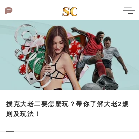
撲克大老二要怎麼玩？帶你了解大老2規
則及玩法！