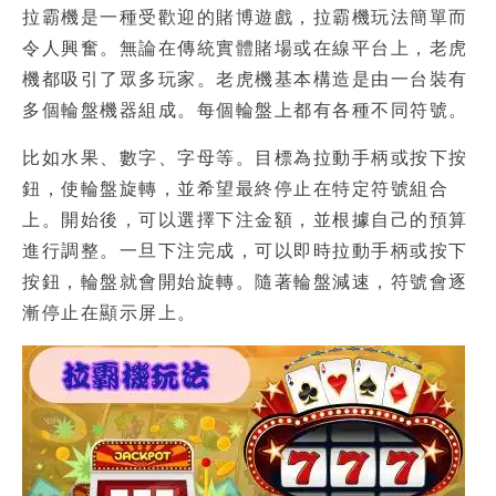
拉霸機是一種受歡迎的賭博遊戲，
拉霸機玩法
簡單而
令人興奮。無論在傳統實體賭場或在線平台上，老虎
機都吸引了眾多玩家。老虎機基本構造是由一台裝有
多個輪盤機器組成。每個輪盤上都有各種不同符號。
比如水果、數字、字母等。目標為拉動手柄或按下按
鈕，使輪盤旋轉，並希望最終停止在特定符號組合
上。開始後，可以選擇下注金額，並根據自己的預算
進行調整。一旦下注完成，可以即時拉動手柄或按下
按鈕，輪盤就會開始旋轉。隨著輪盤減速，符號會逐
漸停止在顯示屏上。