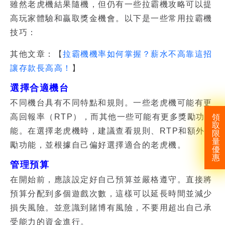
雖然老虎機結果隨機，但仍有一些拉霸機攻略可以提
高玩家體驗和贏取獎金機會。以下是一些常用
拉霸機
技巧
：
其他文章：【
拉霸機機率如何掌握？薪水不高靠這招
讓存款長高高！
】
選擇合適機台
不同機台具有不同特點和規則。一些老虎機可能有更
高回報率（RTP），而其他一些可能有更多獎勵功
領
取
能。在選擇老虎機時，建議查看規則、RTP和額外獎
限
量
勵功能，並根據自己偏好選擇適合的老虎機。
優
惠
管理預算
在開始前，應該設定好自己預算並嚴格遵守。直接將
預算分配到多個遊戲次數，這樣可以延長時間並減少
損失風險。並意識到賭博有風險，不要用超出自己承
受能力的資金進行。