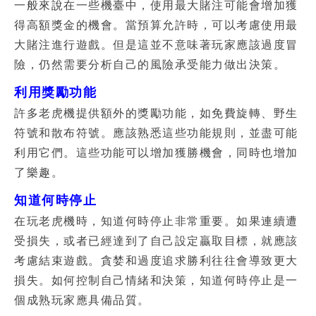
一般來說在一些機臺中，使用最大賭注可能會增加獲
得高額獎金的機會。當預算允許時，可以考慮使用最
大賭注進行遊戲。但是這並不意味著玩家應該過度冒
險，仍然需要分析自己的風險承受能力做出決策。
利用獎勵功能
許多老虎機提供額外的獎勵功能，如免費旋轉、野生
符號和散布符號。應該熟悉這些功能規則，並盡可能
利用它們。這些功能可以增加獲勝機會，同時也增加
了樂趣。
知道何時停止
在玩老虎機時，知道何時停止非常重要。如果連續遭
受損失，或者已經達到了自己設定贏取目標，就應該
考慮結束遊戲。貪婪和過度追求勝利往往會導致更大
損失。如何控制自己情緒和決策，知道何時停止是一
個成熟玩家應具備品質。