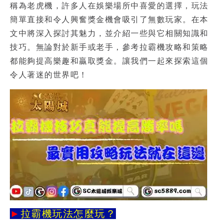
稱為老虎機，許多人在娛樂場所中喜愛的選擇，玩法
簡單直接和令人興奮獎金機會吸引了無數玩家。在本
文中將深入探討其魅力，並介紹一些與它相關知識和
技巧。無論對於新手或老手，參考
拉霸機攻略
和策略
都能夠提高樂趣和贏取獎金。讓我們一起來探索這個
令人著迷的世界吧！
►
拉霸機玩法怎麼玩？