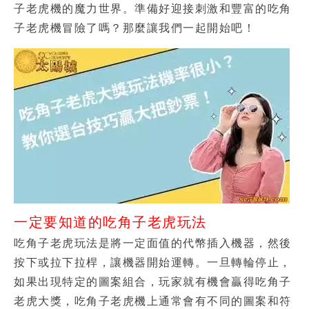
子老虎機的魔力世界。準備好迎接刺激和豐富的吃角
子老虎機冒險了嗎？那麼讓我們一起開始吧！
一定要知道的吃角子老虎玩法
吃角子老虎玩法是將一定面值的代幣插入機器，然後
按下或拉下拉桿，讓機器開始運轉。一旦轉輪停止，
如果出現特定的圖案組合，玩家就有機會贏得吃角子
老虎大獎，吃角子老虎機上通常會有不同的圖案和符