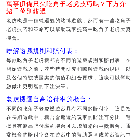
萬事俱備只欠吃角子老虎技巧嗎？下方介
紹千萬別錯過
老虎機是一種純運氣的賭博遊戲，然而有一些吃角子
老虎技巧和策略可以幫助玩家提高中吃角子老虎大獎
機會。
瞭解遊戲規則和賠付表：
每款吃角子老虎機都有不同的遊戲規則和賠付表，在
開始遊戲之前，花些時間研究和瞭解遊戲的規則，以
及各個符號或圖案的價值和組合要求，這樣可以幫助
您做出更明智的下注決策。
老虎機選台高賠付率的機台：
不同的吃角子老虎機遊戲具有不同的賠付率，這是指
在長期遊戲中，機台會返還給玩家的賭注百分比，選
擇具有較高賠付率的機台可以增加您的中獎機會。通
常機台的賠付率會在遊戲中的幫助選項或遊戲資訊中