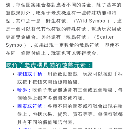
號，每個圖案組合都對應著不同的獎金。除了基本的
遊戲規則外，吃角子老虎機還有一些特殊功能和特
點，其中之一是「野生符號」（Wild Symbol），這
是一個可以替代其他符號的特殊符號，幫助玩家組成
更高獎金組合。另外還有「散點符號」（Scatter
Symbol），如果出現一定數量的散點符號，即使不
在同一條賠付線上，玩家也可以獲得獎金。
吃角子老虎機具備的遊戲元素：
按鈕或手柄：
用於啟動遊戲，玩家可以拉動手柄
或按下按鈕來開始旋轉輪盤。
輪盤：
吃角子老虎機通常有三個或五個輪盤，每
個輪盤上都有多個圖案或符號。
圖案或符號：
各種不同的圖案或符號會出現在輪
盤上，包括水果、貨幣、寶石等等。每個符號都
具有不同的價值和賠付表。