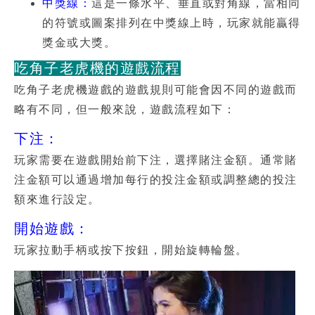
中獎線：
這是一條水平、垂直或對角線，當相同
的符號或圖案排列在中獎線上時，玩家就能贏得
獎金或大獎。
吃角子老虎機的遊戲流程
吃角子老虎機遊戲的遊戲規則可能會因不同的遊戲而
略有不同，但一般來說，遊戲流程如下：
下注：
玩家需要在遊戲開始前下注，選擇賭注金額。通常賭
注金額可以通過增加每行的投注金額或調整總的投注
額來進行設定。
開始遊戲：
玩家拉動手柄或按下按鈕，開始旋轉輪盤。