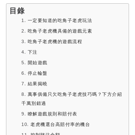
目錄
1.
一定要知道的吃角子老虎玩法
2.
吃角子老虎機具備的遊戲元素
3.
吃角子老虎機的遊戲流程
4.
下注
5.
開始遊戲
6.
停止輪盤
7.
結果揭曉
8.
萬事俱備只欠吃角子老虎技巧嗎？下方介紹
千萬別錯過
9.
瞭解遊戲規則和賠付表
10.
老虎機選台高賠付率的機台
11.
控制賭注金額