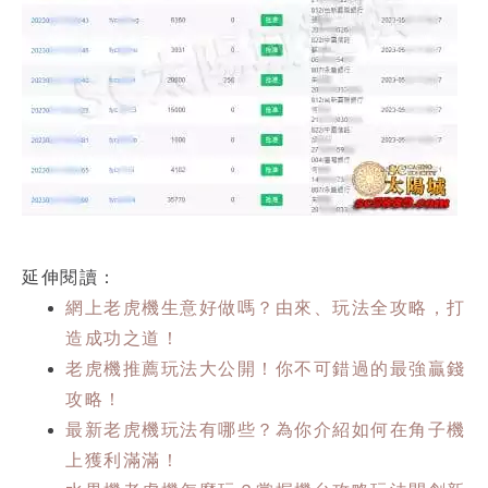
延伸閱讀：
網上老虎機生意好做嗎？由來、玩法全攻略，打
造成功之道！
老虎機推薦玩法大公開！你不可錯過的最強贏錢
攻略！
最新老虎機玩法有哪些？為你介紹如何在角子機
上獲利滿滿！