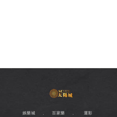
SC
太
陽
城
娛
樂
娛樂城
百家樂
運彩
城