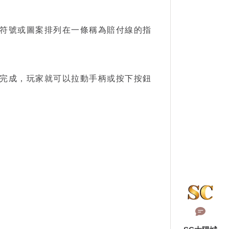
符號或圖案排列在一條稱為賠付線的指
完成，玩家就可以拉動手柄或按下按鈕