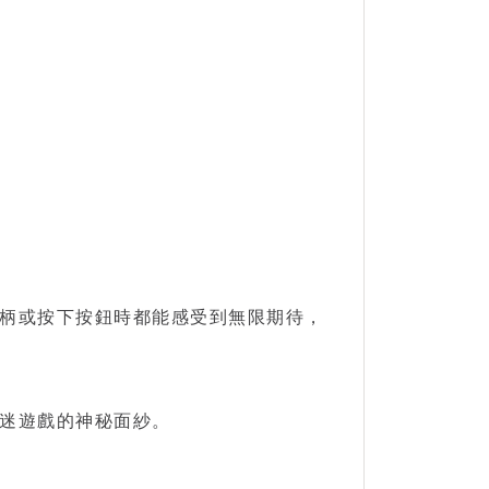
柄或按下按鈕時都能感受到無限期待，
迷遊戲的神秘面紗。