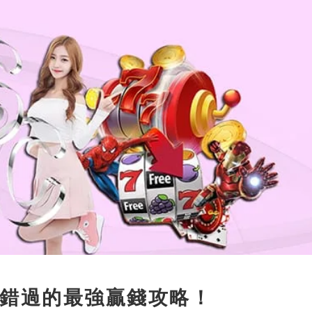
錯過的最強贏錢攻略！