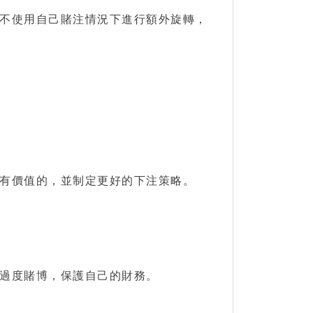
不使用自己賭注情況下進行額外旋轉，
。
有價值的，並制定更好的下注策略。
過度賭博，保護自己的財務。