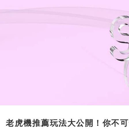
老虎機推薦玩法大公開！你不可