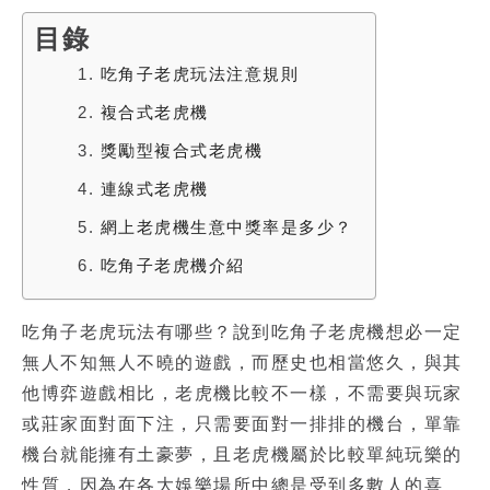
目錄
1.
吃角子老虎玩法注意規則
2.
複合式老虎機
3.
獎勵型複合式老虎機
4.
連線式老虎機
5.
網上老虎機生意中獎率是多少？
6.
吃角子老虎機介紹
吃角子老虎玩法
有哪些？說到
吃角子老虎機
想必一定
無人不知無人不曉的遊戲，而歷史也相當悠久，與其
他博弈遊戲相比，老虎機比較不一樣，不需要與玩家
或莊家面對面下注，只需要面對一排排的機台，單靠
機台就能擁有土豪夢，且老虎機屬於比較單純玩樂的
性質，因為在各大娛樂場所中總是受到多數人的喜