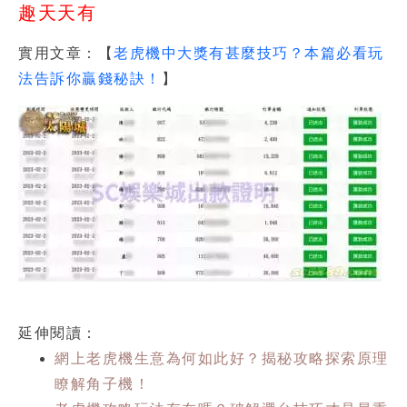
趣天天有
實用文章：【
老虎機中大獎有甚麼技巧？本篇必看玩
法告訴你贏錢秘訣！
】
延伸閱讀：
網上老虎機生意為何如此好？揭秘攻略探索原理
瞭解角子機！