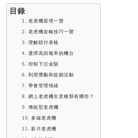
目錄
1.
老虎機原理一覽
2.
老虎機攻略技巧一覽
3.
理解賠付表格
4.
選擇高回報率的機台
5.
控制下注金額
6.
利用獎勵和促銷活動
7.
學會管理情緒
8.
網上老虎機生意種類有哪些？
9.
傳統型老虎機
10.
多線老虎機
11.
影片老虎機