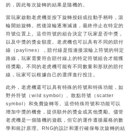
的，因此每次旋轉的結果是隨機的。
當玩家啟動老虎機並按下旋轉按鈕或拉動手柄時，滾
輪開始旋轉。然後滾輪逐漸減速，最終停止在特定的
符號位置上。這些符號的組合決定了玩家是否中獎，
以及中獎的獎金額度。老虎機也可以具有不同的賠付
線（paylines），賠付線是指連接滾輪上符號的特定
路線，玩家需要符合賠付線上的特定符號組合才能獲
得獎勵。不同的老虎機可能有不同數量和形狀的賠付
線，玩家可以根據自己的選擇進行投注。
此外，老虎機還可以具有特殊的符號和特殊功能，如
野外符號（wild symbol）、散點符號（scatter
symbol）和免費旋轉等。這些特殊符號和功能可以
增加中獎的機會，提供額外的獎金或其他獎勵。儘管
老虎機是一個隨機的遊戲，但它的運作遵循嚴格的數
學和統計原理。RNG的設計和運行確保每次旋轉的結