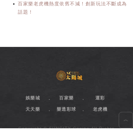
百家樂老虎機熱度依舊不減！創新玩法不斷成為
話題！
SC
太
陽
城
娛
樂
娛樂城
百家樂
運彩
城
天天樂
樂透彩球
老虎機
︽
Copyright © SUNCITY Casino All Rights