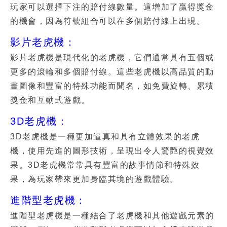
玩家可以選擇下注的賠付線數量。這增加了贏得獎金
的機會，因為符號組合可以在多個賠付線上出現。
影片老虎機：
影片老虎機是現代化的老虎機，它們通常具有五個或
更多的滾輪和多個賠付線。這些老虎機以高品質的動
畫圖像和豐富的特殊功能而聞名，如免費旋轉、累積
獎金和互動式遊戲。
3D老虎機：
3D老虎機是一種更加逼真和具有立體效果的老虎
機，使用先進的圖形技術，呈現出令人驚艷的視覺效
果。3D老虎機常常具有豐富的故事情節和特殊效
果，為玩家帶來更加身臨其境的遊戲體驗。
進階型老虎機：
進階型老虎機是一種結合了老虎機和其他遊戲元素的