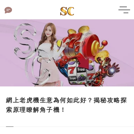
網上老虎機生意為何如此好？揭秘攻略探
索原理瞭解角子機！