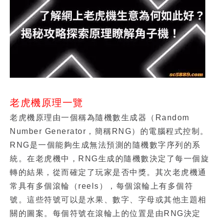
老虎機原理一覽
老虎機原理由一個稱為隨機數生成器（Random
Number Generator，簡稱RNG）的電腦程式控制。
RNG是一個能夠生成無法預測的隨機數字序列的系
統。在老虎機中，RNG生成的隨機數決定了每一個旋
轉的結果，從而確定了玩家是否中獎。其次老虎機通
常具有多個滾輪（reels），每個滾輪上有多個符
號。這些符號可以是水果、數字、字母或其他主題相
關的圖案。每個符號在滾輪上的位置是由RNG決定