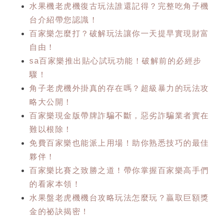
水果機老虎機復古玩法誰還記得？完整吃角子機
台介紹帶您認識！
百家樂怎麼打？破解玩法讓你一天提早實現財富
自由！
sa百家樂推出貼心試玩功能！破解前的必經步
驟！
角子老虎機外掛真的存在嗎？超級暴力的玩法攻
略大公開！
百家樂現金版帶牌詐騙不斷，惡劣詐騙業者實在
難以根除！
免費百家樂也能派上用場！助你熟悉技巧的最佳
夥伴！
百家樂比賽之致勝之道！帶你掌握百家樂高手們
的看家本領！
水果盤老虎機機台攻略玩法怎麼玩？贏取巨額獎
金的祕訣揭密！