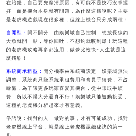
在賠錢，自己要先釐清原因，有可能不是技巧沒掌握
好，而是機台本身就有問題，為什麼這樣說呢？主要
是老虎機遊戲現在很多種，但線上機台只分成兩種：
自開型：
開不開分，由娛樂城自己控制，想放長線釣
大魚就開一點，等你回吐，不想釣就咬到爆！玩這種
的老虎機攻略再多都沒用，做夢比較快~人生就是這
麼殘酷！
系統商承租型：
開分機率由系統商設定，娛樂城無法
調整，系統商只賺系統承租費用和會員手續費，不占
輸贏，為了讓更多玩家喜愛其機台，從中賺取手續
費，所以不爆大分還真不行！娛樂城只能被動接受，
這種的老虎機分析起來才有意義。
俗語說：找對的人，做對的事，才有可能成功，找對
老虎機線上平台，就是線上老虎機贏錢秘訣的第一
步！