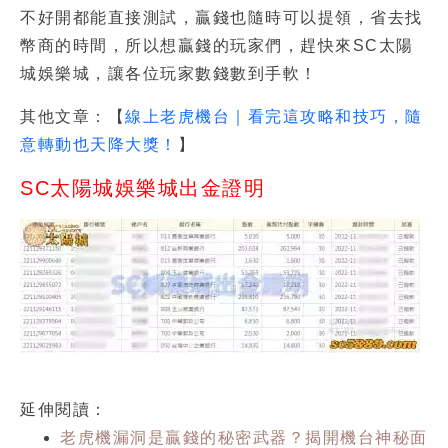
不好開都能直接測試，贏錢也隨時可以提領，省去找
幣商的時間，所以想贏錢的玩家們，趕快來SC太陽
城娛樂城，讓各位玩家數錢數到手軟！
其他文章：【
線上老虎機台｜看完這攻略和技巧，隨
意轉動也天降大獎！
】
SC太陽城娛樂城出金證明
延伸閱讀：
老虎機漏洞是贏錢的秘密武器？揭開機台神秘面