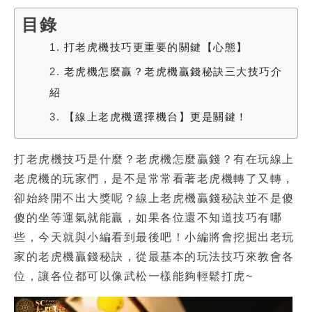
目錄
1.
打老虎機技巧更重要的關鍵【心態】
2.
老虎機怎麼贏？老虎機贏錢秘訣三大技巧介
紹
3.
【線上老虎機選擇機台】更是關鍵！
打老虎機技巧
是什麼？
老虎機怎麼贏
錢？有在玩
線上
老虎機
的玩家們，是不是常常看著老虎機轉了又轉，
卻始終開不出大獎呢？
線上老虎機贏錢秘訣
並不是傻
傻的坐等運氣就能贏，如果各位還不知道技巧有哪
些，今天就與小編看到最後吧！小編將會挖掘出老玩
家的
老虎機贏錢秘訣
，從最基本的玩法技巧來教會各
位，讓各位都可以像武松一樣能夠輕鬆打虎~