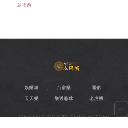
意提醒
SC
太
陽
城
娛
樂
娛樂城
百家樂
運彩
城
天天樂
樂透彩球
老虎機
︽
Copyright © SUNCITY Casino All Rights
Reserved.