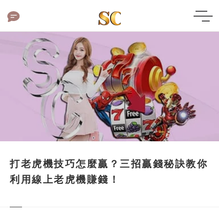
打老虎機技巧怎麼贏？三招贏錢秘訣教你
利用線上老虎機賺錢！