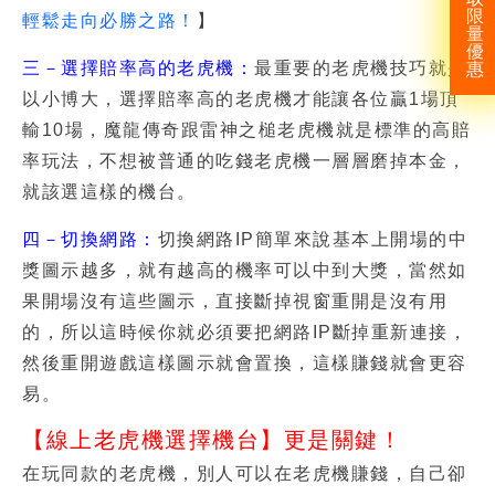
限
輕鬆走向必勝之路！
】
量
優
三－選擇賠率高的老虎機：
最重要的老虎機技巧就是
惠
以小博大，選擇賠率高的老虎機才能讓各位贏1場頂
輸10場，魔龍傳奇跟雷神之槌老虎機就是標準的高賠
率玩法，不想被普通的吃錢老虎機一層層磨掉本金，
就該選這樣的機台。
四－切換網路：
切換網路IP簡單來說基本上開場的中
獎圖示越多，就有越高的機率可以中到大獎，當然如
果開場沒有這些圖示，直接斷掉視窗重開是沒有用
的，所以這時候你就必須要把網路IP斷掉重新連接，
然後重開遊戲這樣圖示就會置換，這樣賺錢就會更容
易。
【線上老虎機選擇機台】更是關鍵！
在玩同款的老虎機，別人可以在老虎機賺錢，自己卻