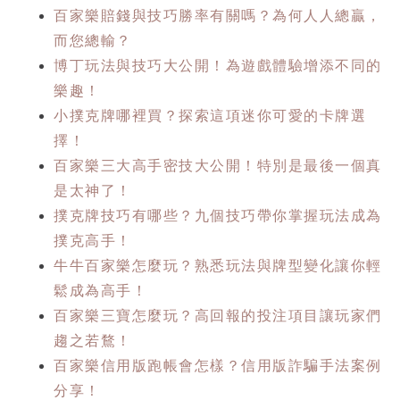
百家樂賠錢與技巧勝率有關嗎？為何人人總贏，
而您總輸？
博丁玩法與技巧大公開！為遊戲體驗增添不同的
樂趣！
小撲克牌哪裡買？探索這項迷你可愛的卡牌選
擇！
百家樂三大高手密技大公開！特別是最後一個真
是太神了！
撲克牌技巧有哪些？九個技巧帶你掌握玩法成為
撲克高手！
牛牛百家樂怎麼玩？熟悉玩法與牌型變化讓你輕
鬆成為高手！
百家樂三寶怎麼玩？高回報的投注項目讓玩家們
趨之若鶩！
百家樂信用版跑帳會怎樣？信用版詐騙手法案例
分享！