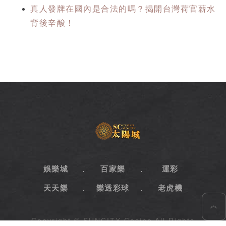
真人發牌在國內是合法的嗎？揭開台灣荷官薪水
背後辛酸！
SC
太
陽
城
娛
樂
娛樂城
百家樂
運彩
城
天天樂
樂透彩球
老虎機
︽
Copyright © SUNCITY Casino All Rights