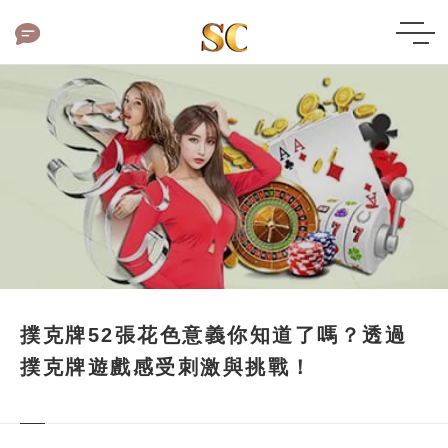
撲克牌52張花色意義你知道了嗎？透過
撲克牌遊戲感受刺激與挑戰！