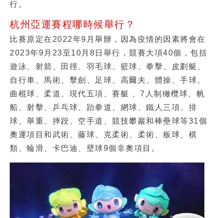
行。
杭州亞運賽程哪時候舉行？
比賽原定在2022年9月舉辦，因為疫情的因素將會在
2023年9月23至10月8日舉行，競賽大項40個，包括
遊泳、射箭、田徑、羽毛球、籃球、拳擊、皮劃艇、
自行車、馬術、擊劍、足球、高爾夫、體操、手球、
曲棍球、柔道、現代五項、賽艇 、7人制橄欖球、帆
船、射擊、乒乓球、跆拳道、網球、鐵人三項、排
球、舉重、摔跤、空手道、競技攀巖和棒壘球等31個
奧運項目和武術、藤球、克柔術、柔術、板球、棋
類、輪滑、卡巴迪、壁球9個非奧項目。