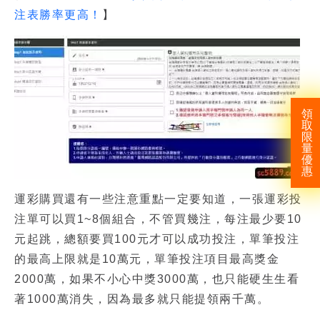
注表勝率更高！
】
領
取
限
量
優
惠
運彩購買還有一些注意重點一定要知道，一張運彩投
注單可以買1~8個組合，不管買幾注，每注最少要10
元起跳，總額要買100元才可以成功投注，單筆投注
的最高上限就是10萬元，單筆投注項目最高獎金
2000萬，如果不小心中獎3000萬，也只能硬生生看
著1000萬消失，因為最多就只能提領兩千萬。