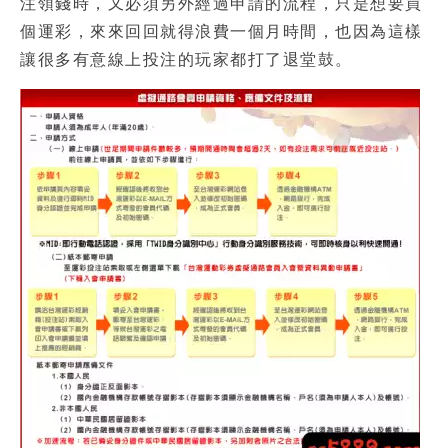
注領錢時，又必須另外經過申請的流程，只是想要買
個運彩，來來回回就得浪費一個月時間，也因為這樣
讓很多有意線上投注的玩家都打了退堂鼓。