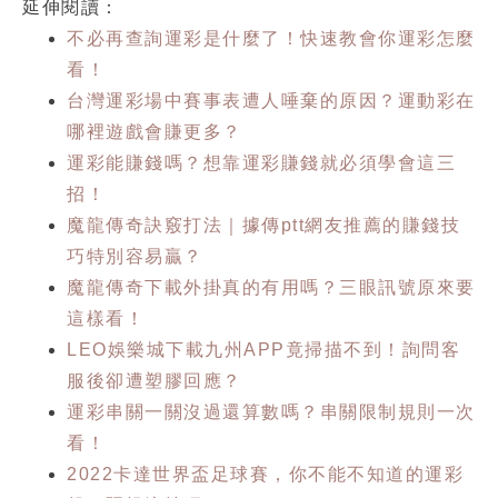
延伸閱讀：
不必再查詢運彩是什麼了！快速教會你運彩怎麼
看！
台灣運彩場中賽事表遭人唾棄的原因？運動彩在
哪裡遊戲會賺更多？
運彩能賺錢嗎？想靠運彩賺錢就必須學會這三
招！
魔龍傳奇訣竅打法｜據傳ptt網友推薦的賺錢技
巧特別容易贏？
魔龍傳奇下載外掛真的有用嗎？三眼訊號原來要
這樣看！
LEO娛樂城下載九州APP竟掃描不到！詢問客
服後卻遭塑膠回應？
運彩串關一關沒過還算數嗎？串關限制規則一次
看！
2022卡達世界盃足球賽，你不能不知道的運彩