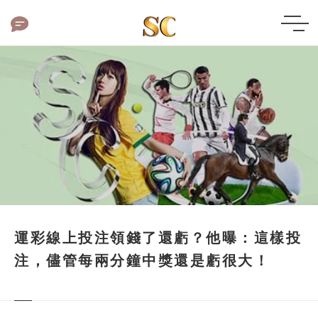
運彩線上投注領錢了還虧？他曝：這樣投
注，儘管每兩分鐘中獎還是虧很大！