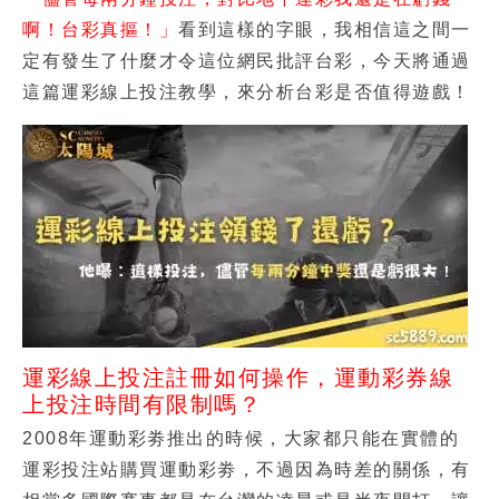
啊！台彩真摳！」
看到這樣的字眼，我相信這之間一
定有發生了什麼才令這位網民批評台彩，今天將通過
這篇
運彩線上投注教學
，來分析台彩是否值得遊戲！
運彩線上投注註冊如何操作，運動彩券線
上投注時間有限制嗎？
2008年運動彩劵推出的時候，大家都只能在實體的
運彩投注站購買運動彩劵，不過因為時差的關係，有