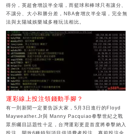
得分，英超會增設半全場，而籃球和棒球只有讓分、
不讓分、大小和勝分差，NBA會增次半全場，完全無
法與太陽城娛樂城多種玩法相比。
運彩線上投注領錢動手腳？
有一則新聞一定要告訴大家，5月3日進行的Floyd
Mayweather.Jr與 Manny Pacquiao拳擊世紀之戰
眾所矚目話題性十足，台灣運彩更是首度將拳擊納入
投注，開放6種特別項目供消費者投注，賽前投注金