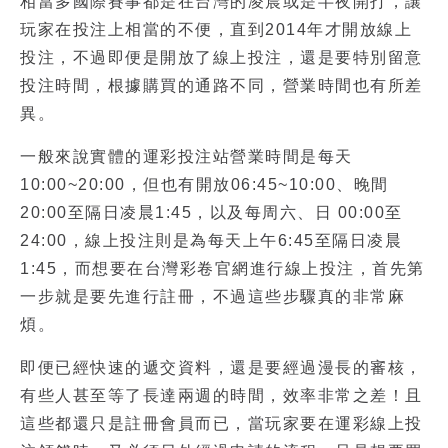
相當多國際賽事都是在台灣的凌晨或是半夜開打，讓
玩家在投注上相當的不便，直到2014年才開放
線上
投注
，不過即便是開放了線上投注，還是要特別留意
投注時間，根據購買的通路不同，營業時間也有所差
異。
一般來說實體的運彩投注站營業時間是每天
10:00~20:00，但也有開放06:45~10:00、晚間
20:00至隔日凌晨1:45，以及每周六、日 00:00至
24:00，線上投注則是為每天上午6:45至隔日凌晨
1:45，而想要在台灣彩卷官網進行線上投注，首先第
一步就是要先進行註冊，不過這些步驟真的非常麻
煩。
即便已經快速的遞交資料，還是要經過漫長的審核，
有些人甚至等了長達兩週的時間，效率非常之差！且
這些都還只是註冊會員而已，當玩家要在運彩線上投