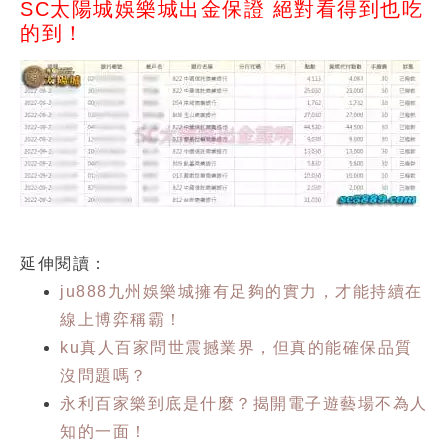
SC太陽城娛樂城出金保證 絕對看得到也吃
的到！
延伸閱讀：
ju888九州娛樂城擁有足夠的實力，才能持續在
線上博弈稱霸！
ku真人百家問世震撼業界，但真的能確保品質
沒問題嗎？
永利百家樂到底是什麼？揭開電子遊藝場不為人
知的一面！