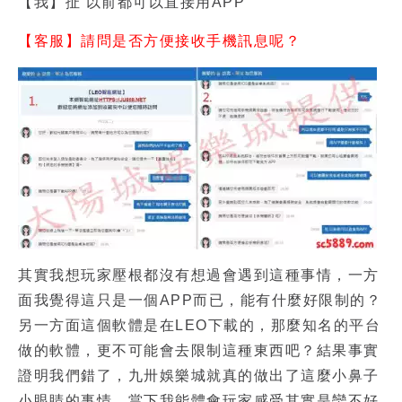
【我】扯 以前都可以直接用APP
【客服】請問是否方便接收手機訊息呢？
其實我想玩家壓根都沒有想過會遇到這種事情，一方
面我覺得這只是一個APP而已，能有什麼好限制的？
另一方面這個軟體是在LEO下載的，那麼知名的平台
做的軟體，更不可能會去限制這種東西吧？結果事實
證明我們錯了，九卅娛樂城就真的做出了這麼小鼻子
小眼睛的事情，當下我能體會玩家感受其實是蠻不好