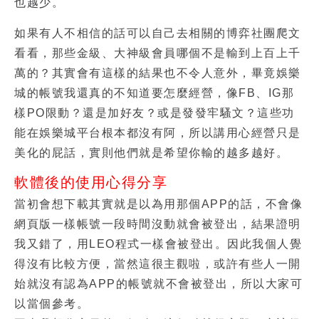
也越少。
如果有人不相信的話可以自己去相關的博弈社團爬文
看看，那些金級、大神級會員哪個不是輸到上百上千
萬的？其實會有這樣的結果也不令人意外，畢竟娛樂
城的帳號我還真的不知道要怎麼經營，像FB、IG那
樣PO限動？還是加好友？或是發發牢騷文？這些功
能在
娛樂城平台
根本都沒有阿，所以講用心經營只是
美化的屁話，實則他們就是希望你輸的越多越好。
軟體後的使用心得分享
當初會想下載其實就是以為用那個APP的話，不會像
網頁版一樣帳號一段時間沒動就會被登出，結果證明
我又錯了，用LEO程式一樣會被登出。因此我個人覺
得沒有比較方便，當然這很主觀啦，或許有些人一開
始就沒有認為APP的帳號就不會被登出，所以大家可
以當個參考。