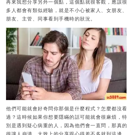
再來我想分享另外一個點，這個點就很客觀，應該很
多人都會有類似經驗，就是不小心被家人、女朋友、
朋友、主管、同事看到手機時的狀況。
他們可能就會好奇問你那個是什麼程式？怎麼都沒看
過？這時候如果你想要隱瞞的話可能就會很麻煩，特
別是遇到疑心病重的人，因為他們會一直問，那真的
很讓人崩潰。大致上的分享跟心得差不多就到這邊，