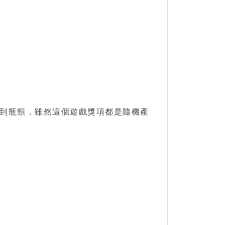
到瓶頸，雖然這個遊戲獎項都是隨機產