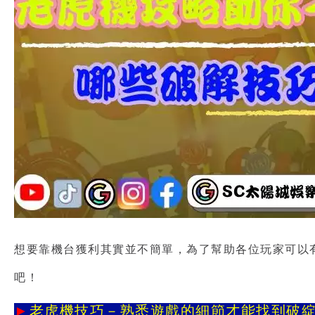
想要靠機台獲利其實並不簡單，為了幫助各位玩家可以
吧！
►
老虎機技巧－熟悉遊戲的細節才能找到破