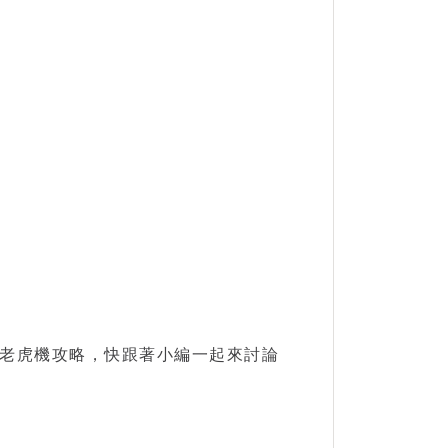
老虎機攻略
，快跟著小編一起來討論