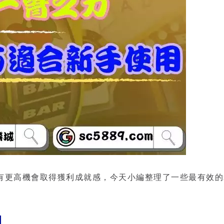
有更高機會取得獲利成就感，今天小編整理了一些最有效的
綻