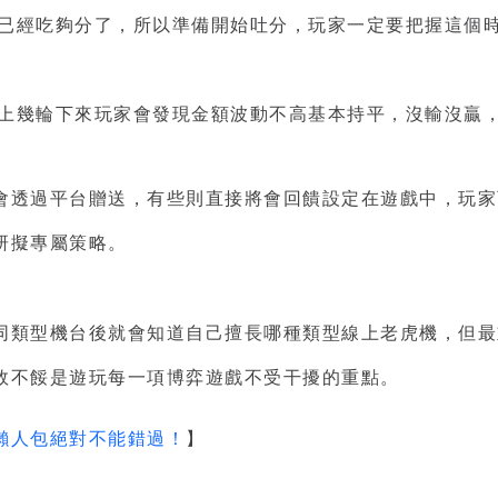
已經吃夠分了，所以準備開始吐分，玩家一定要把握這個
上幾輪下來玩家會發現金額波動不高基本持平，沒輸沒贏
會透過平台贈送，有些則直接將會回饋設定在遊戲中，玩家
研擬專屬策略。
同類型機台後就會知道自己擅長哪種類型線上老虎機，但最
敗不餒是遊玩每一項博弈遊戲不受干擾的重點。
懶人包絕對不能錯過！
】