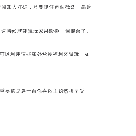
時間加大注碼，只要抓住這個機會，高賠
，這時候就建議玩家果斷換一個機台了。
可以利用這些額外兌換福利來遊玩，如
重要還是選一台你喜歡主題然後享受