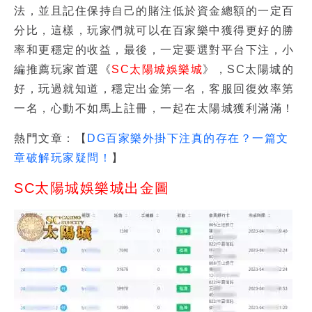
法
，並且記住保持自己的賭注低於資金總額的一定百
分比，這樣，玩家們就可以在百家樂中獲得更好的勝
率和更穩定的收益，最後，一定要選對平台下注，小
編推薦玩家首選《
SC太陽城娛樂城
》，SC太陽城的
好，玩過就知道，穩定出金第一名，客服回復效率第
一名，心動不如馬上註冊，一起在太陽城獲利滿滿！
熱門文章：【
DG百家樂外掛下注真的存在？一篇文
章破解玩家疑問！
】
SC太陽城娛樂城出金圖