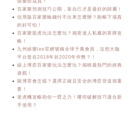
俱樂部成員！
百家樂預測技巧公開，靠自己才是最好的歸屬！
信用版百家樂輸錢付不出來怎麼辦？跑帳下場真
的好可怕！
百家樂龍虎玩法怎麼玩？揭密達人私藏的算牌攻
略！
九州娛樂leo官網號稱全球千萬會員，沒想大咖
平台曾在2018年於2020年作弊？！
線上博弈百家樂玩法怎麼玩？揭曉最熱門的經典
遊戲！
賭博罪會怎樣？選擇正確且安全的博弈管道很重
要！
老虎機攻略助你一臂之力！哪些破解技巧適合新
手使用？