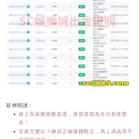
延伸閱讀：
線上百家樂娛樂首選，適當遊戲為生活創造驚
喜！
百家怎麼玩？練就正確賺錢觀念，馬上成為高手