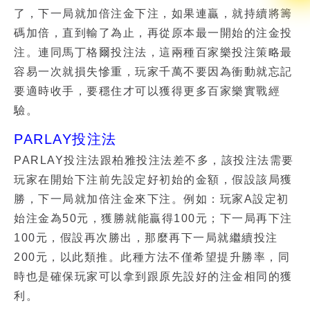
了，下一局就加倍注金下注，如果連贏，就持續將籌
碼加倍，直到輸了為止，再從原本最一開始的注金投
注。連同馬丁格爾投注法，這兩種百家樂投注策略最
容易一次就損失慘重，玩家千萬不要因為衝動就忘記
要適時收手，要穩住才可以獲得更多百家樂實戰經
驗。
PARLAY投注法
PARLAY投注法跟柏雅投注法差不多，該投注法需要
玩家在開始下注前先設定好初始的金額，假設該局獲
勝，下一局就加倍注金來下注。例如：玩家A設定初
始注金為50元，獲勝就能贏得100元；下一局再下注
100元，假設再次勝出，那麼再下一局就繼續投注
200元，以此類推。此種方法不僅希望提升勝率，同
時也是確保玩家可以拿到跟原先設好的注金相同的獲
利。