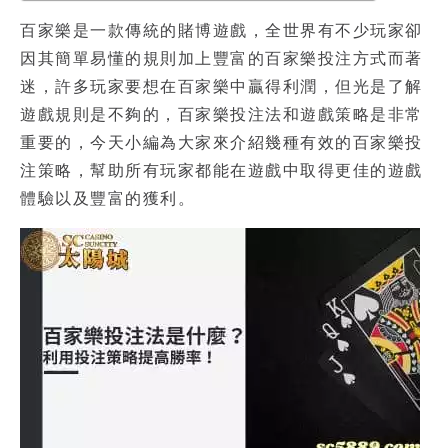
百家樂是一款傳統的賭博遊戲，全世界有不少玩家卻
因其簡單易懂的規則加上豐富的
百家樂投注
方式而著
迷，許多玩家要想在百家樂中贏得利潤，但光是了解
遊戲規則是不夠的，
百家樂投注法
和遊戲策略是非常
重要的，今天小編為大家來介紹幾種有效的
百家樂投
注策略
，幫助所有玩家都能在遊戲中取得更佳的遊戲
體驗以及豐富的獲利。