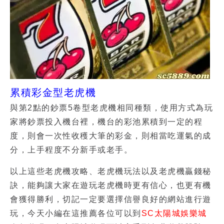
累積彩金型老虎機
與第2點的鈔票5卷型老虎機相同種類，使用方式為玩
家將鈔票投入機台裡，機台的彩池累積到一定的程
度，則會一次性收穫大筆的彩金，則相當吃運氣的成
分，上手程度不分新手或老手。
以上這些
老虎機攻略
、
老虎機玩法
以及
老虎機贏錢秘
訣
，能夠讓大家在遊玩老虎機時更有信心，也更有機
會獲得勝利，切記一定要選擇信譽良好的網站進行遊
玩，今天小編在這推薦各位可以到
SC太陽城娛樂城