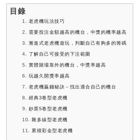
目錄
1.
老虎機玩法技巧
2.
需要投注金額越高的機台，中獎的機率越高
3.
漸進式老虎機遊玩，判斷自己有夠多的籌碼
4.
了解自己可接受的下注範圍
5.
實體賭場靠外的機台，中獎率越高
6.
玩越久開獎率越高
7.
老虎機贏錢秘訣－找出適合自己的機台
8.
經典3卷型老虎機
9.
鈔票5卷型老虎機
10.
雜多線型老虎機
11.
累積彩金型老虎機