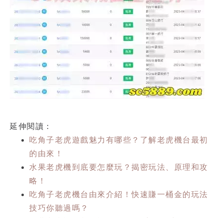
延伸閱讀：
吃角子老虎遊戲魅力有哪些？了解老虎機台最初
的由來！
水果老虎機到底要怎麼玩？揭密玩法、原理和攻
略！
吃角子老虎機台由來介紹！快速賺一桶金的玩法
技巧你聽過嗎？