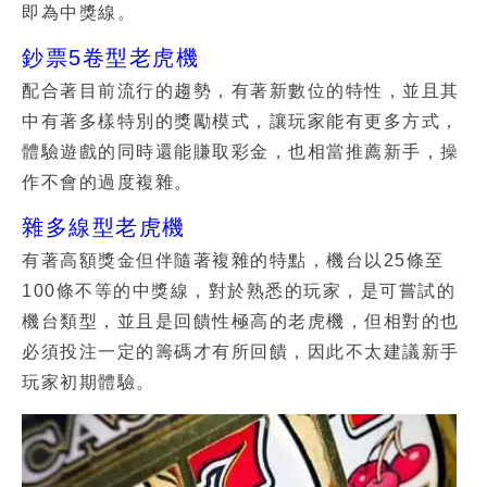
即為中獎線。
鈔票5卷型老虎機
配合著目前流行的趨勢，有著新數位的特性，並且其
中有著多樣特別的獎勵模式，讓玩家能有更多方式，
體驗遊戲的同時還能賺取彩金，也相當推薦新手，操
作不會的過度複雜。
雜多線型老虎機
有著高額獎金但伴隨著複雜的特點，機台以25條至
100條不等的中獎線，對於熟悉的玩家，是可嘗試的
機台類型，並且是回饋性極高的老虎機，但相對的也
必須投注一定的籌碼才有所回饋，因此不太建議新手
玩家初期體驗。