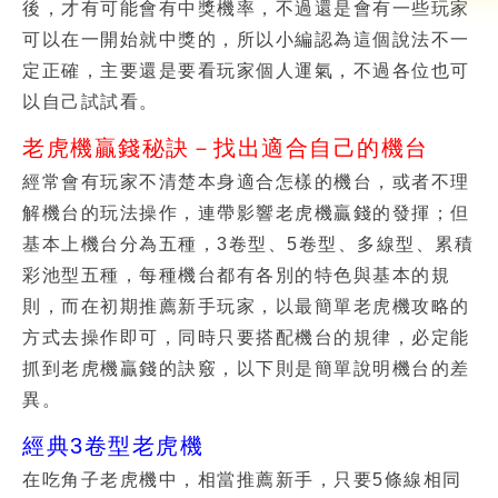
後，才有可能會有中獎機率，不過還是會有一些玩家
可以在一開始就中獎的，所以小編認為這個說法不一
定正確，主要還是要看玩家個人運氣，不過各位也可
以自己試試看。
老虎機贏錢秘訣－找出適合自己的機台
經常會有玩家不清楚本身適合怎樣的機台，或者不理
解機台的玩法操作，連帶影響老虎機贏錢的發揮；但
基本上機台分為五種，3卷型、5卷型、多線型、累積
彩池型五種，每種機台都有各別的特色與基本的規
則，而在初期推薦新手玩家，以最簡單老虎機攻略的
方式去操作即可，同時只要搭配機台的規律，必定能
抓到老虎機贏錢的訣竅，以下則是簡單說明機台的差
異。
經典3卷型老虎機
在吃角子老虎機中，相當推薦新手，只要5條線相同