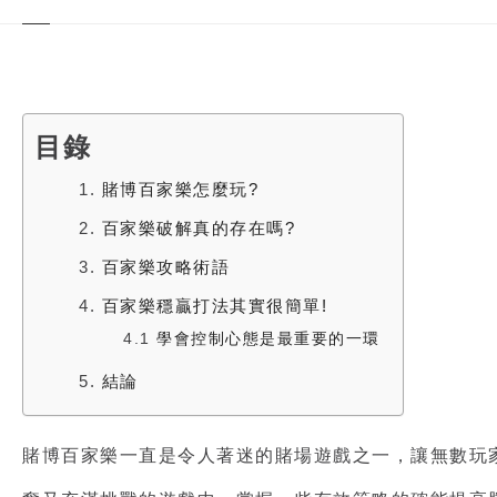
目錄
1.
賭博百家樂怎麼玩?
2.
百家樂破解真的存在嗎?
3.
百家樂攻略術語
4.
百家樂穩贏打法其實很簡單!
4.1
學會控制心態是最重要的一環
5.
結論
賭博百家樂
一直是令人著迷的賭場遊戲之一，讓無數玩