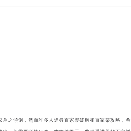
家為之傾倒，然而許多人追尋
百家樂破解
和
百家樂攻略
，希