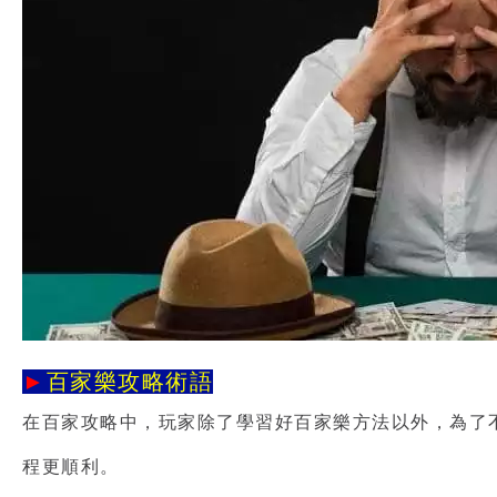
►
百家樂攻略術語
在百家攻略中，玩家除了學習好百家樂方法以外，為了
程更順利。