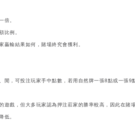
一倍。
額比例。
家贏輸結果如何，賭場終究會獲利。
、閒，可投注玩家手中點數，若用自然牌一張8點或一張9
的遊戲，但大多玩家認為押注莊家的勝率較高，因此在賭場
降低。