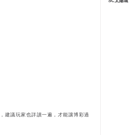
SC太陽城
，建議玩家也詳讀一遍，才能讓博彩過