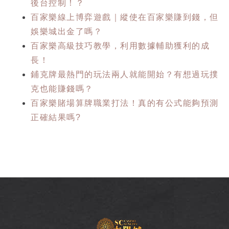
後台控制！？
百家樂線上博弈遊戲｜縱使在百家樂賺到錢，但
娛樂城出金了嗎？
百家樂高級技巧教學，利用數據輔助獲利的成
長！
鋪克牌最熱門的玩法兩人就能開始？有想過玩撲
克也能賺錢嗎？
百家樂賭場算牌職業打法！真的有公式能夠預測
正確結果嗎?
SC
太