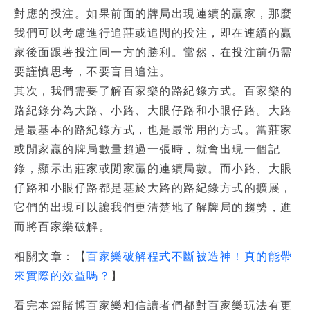
對應的投注。如果前面的牌局出現連續的贏家，那麼
我們可以考慮進行追莊或追閒的投注，即在連續的贏
家後面跟著投注同一方的勝利。當然，在投注前仍需
要謹慎思考，不要盲目追注。
其次，我們需要了解百家樂的路紀錄方式。百家樂的
路紀錄分為大路、小路、大眼仔路和小眼仔路。大路
是最基本的路紀錄方式，也是最常用的方式。當莊家
或閒家贏的牌局數量超過一張時，就會出現一個記
錄，顯示出莊家或閒家贏的連續局數。而小路、大眼
仔路和小眼仔路都是基於大路的路紀錄方式的擴展，
它們的出現可以讓我們更清楚地了解牌局的趨勢，進
而將百家樂破解。
相關文章：【
百家樂破解程式不斷被造神！真的能帶
來實際的效益嗎？
】
看完本篇賭博百家樂相信讀者們都對百家樂玩法有更