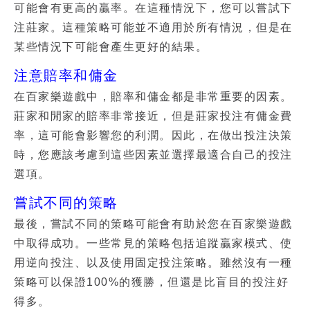
可能會有更高的贏率。在這種情況下，您可以嘗試下
注莊家。這種策略可能並不適用於所有情況，但是在
某些情況下可能會產生更好的結果。
注意賠率和傭金
在百家樂遊戲中，賠率和傭金都是非常重要的因素。
莊家和閒家的賠率非常接近，但是莊家投注有傭金費
率，這可能會影響您的利潤。因此，在做出投注決策
時，您應該考慮到這些因素並選擇最適合自己的投注
選項。
嘗試不同的策略
最後，嘗試不同的策略可能會有助於您在百家樂遊戲
中取得成功。一些常見的策略包括追蹤贏家模式、使
用逆向投注、以及使用固定投注策略。雖然沒有一種
策略可以保證100%的獲勝，但還是比盲目的投注好
得多。