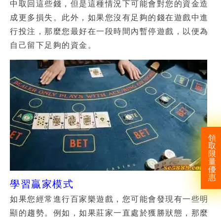
中取回這些錢，但是這種情況下可能會對您的資金造
成更多損失。此外，如果您沒有足夠的錢在遊戲中進
行投注，那麼您最好在一段時間內暫停遊戲，以便為
自己留下足夠的資金。
領
取
限
量
優
惠
學習贏家模式
如果您經常進行百家樂遊戲，您可能會發現有一些明
顯的趨勢。例如，如果莊家一直處於獲勝狀態，那麼