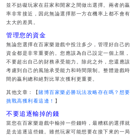
並不妨礙玩家在莊家和閒家之間做出選擇。兩者的贏
率非常接近，因此無論選擇那一方在機率上都不會有
太大的差異。
管理您的資金
無論您選擇在百家樂遊戲中投注多少，管理好自己的
資金都是非常重要的。您應該為自己設定一個上限，
不要超出自己的財務承受能力。除此之外，您還應該
考慮到自己的風險承受能力和時間限制。整體遊戲時
間的贏利總和絕對比單次獲利更重要。
其他文章：【
賭博百家樂必勝玩法攻略存在嗎？想要
挑戰高獲利看這邊！
】
不要追逐輸掉的錢
當您在百家樂遊戲中輸掉一些錢時，最糟糕的選擇就
是去追逐這些錢。雖然玩家可能想要在接下來的一局