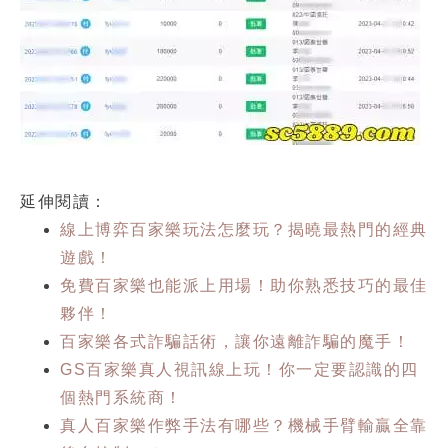
延伸閱讀：
線上博弈百家樂玩法怎麼玩？揭曉最熱門的經典
遊戲！
免費百家樂也能派上用場！助你熟悉技巧的最佳
夥伴！
百家樂各式詐騙話術，讓你遠離詐騙的魔手！
GS百家樂真人視訊線上玩！你一定要認識的四
個熱門系統商！
真人百家樂作弊手法有哪些？機械手臂輸贏全靠