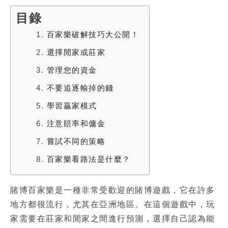
目錄
1.
百家樂破解技巧大公開！
2.
選擇閒家或莊家
3.
管理您的資金
4.
不要追逐輸掉的錢
5.
學習贏家模式
6.
注意賠率和傭金
7.
嘗試不同的策略
8.
百家樂看路法是什麼？
賭博百家樂是一種非常受歡迎的賭博遊戲，它在許多
地方都很流行，尤其在亞洲地區。在這個遊戲中，玩
家需要在莊家和閒家之間進行預測，選擇自己認為能