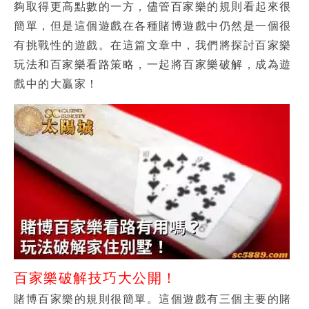
夠取得更高點數的一方，儘管百家樂的規則看起來很
簡單，但是這個遊戲在各種賭博遊戲中仍然是一個很
有挑戰性的遊戲。在這篇文章中，我們將探討百家樂
玩法和百家樂看路策略，一起將百家樂破解，成為遊
戲中的大贏家！
百家樂破解技巧大公開！
賭博百家樂的規則很簡單。這個遊戲有三個主要的賭