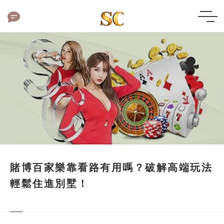
賭博百家樂靠看路有用嗎？破解高端玩法
輕鬆住進別墅！