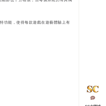
特功能，使得每款遊戲在遊藝體驗上有