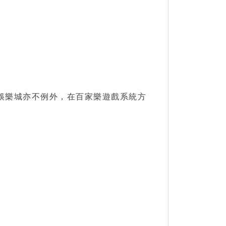
娛樂城亦不例外，在百家樂遊戲系統方