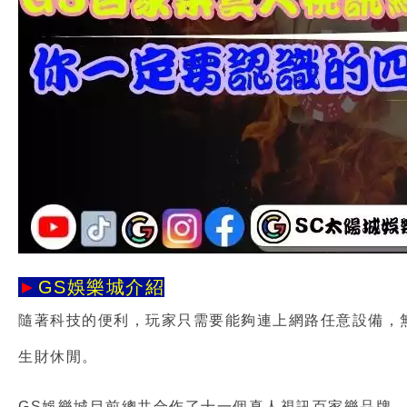
►
GS娛樂城介紹
隨著科技的便利，玩家只需要能夠連上網路任意設備，
生財休閒。
GS娛樂城目前總共合作了十一個
真人視訊百家樂
品牌