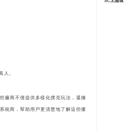
SC太陽城
r真人。
些廠商不僅提供多樣化撲克玩法，還擁
系統商，幫助用戶更清楚地了解這些優