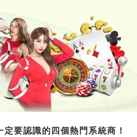
一定要認識的四個熱門系統商！