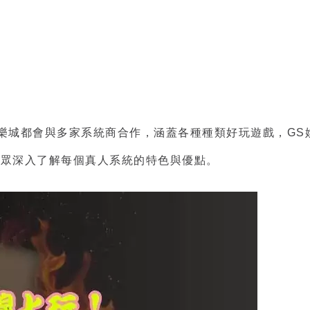
樂城都會與多家系統商合作，涵蓋各種種類好玩遊戲，GS
大眾深入了解每個真人系統的特色與優點。