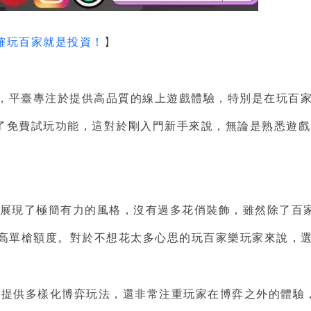
確玩百家就是投資！
】
牌子，平臺專注於提供高品質的線上遊戲體驗，特別是在
玩百
了免費試玩功能，這對於剛入門新手來說，無論是熟悉遊戲
都展現了極簡有力的風格，沒有過多花俏裝飾，雖然除了百
超高單槍額度。對於不想花太多心思的玩百家樂玩家來說，
僅提供多樣化博弈玩法，還非常注重玩家在博弈之外的體驗