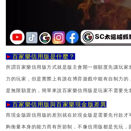
►
百家樂信用版是什麼？
所謂百家樂信用版方式就是版主會開一個額度先讓玩家
力的玩家，但是實際上有誰在博弈遊戲中能有自制力的
是無限額度的，簡單來說百家樂信用版是玩家不需要先
►
百家樂信用版與百家樂現金版差異
而現金版跟信用版的差別就在於現金版是需要先付款才
夠衡量本身的能力而有所節制，不像信用版都是先玩，