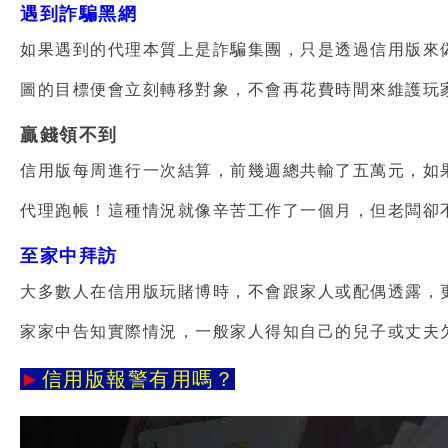
遇到詐騙黑網
如果遇到的代理本質上是詐騙集團，只是透過信用版來
圖的目標便會立刻轉移對象，不會再花費時間來維護玩
贏錢領不到
信用版每周進行一次結算，前幾週總共輸了五萬元，如
代理跑帳！這種情況就像辛苦工作了一個月，但老闆卻
至家中拜訪
大多數人在信用版玩賭博時，不會跟家人或配偶透露，
家家中告知實際情況，一般家人得知自己的兒子或丈夫
►
信用版報警有用嗎？