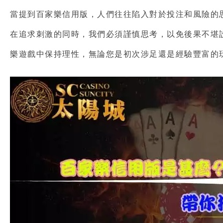
當提到
百家樂信用版
，人們往往陷入對於投注和風險的
在追求刺激的同時，我們必須謹慎思考，以免後果不堪
樂遊戲中保持理性，無論您是初次涉足還是經驗豐富的