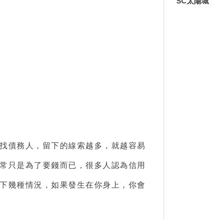
SC太陽城
找債務人，留下的線索越多，就越容易
常只是為了要錢而已，很多人認為信用
下幾種情況，如果發生在你身上，你會