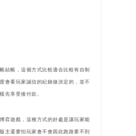
帳結帳，這個方式比較適合比較有自制
度會看玩家誠信的紀錄做決定的，並不
樣先享受後付款。
博弈遊戲，這種方式的好處是讓玩家能
版主還要怕玩家會不會因此跑路要不到