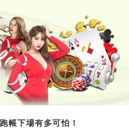
跑帳下場有多可怕！