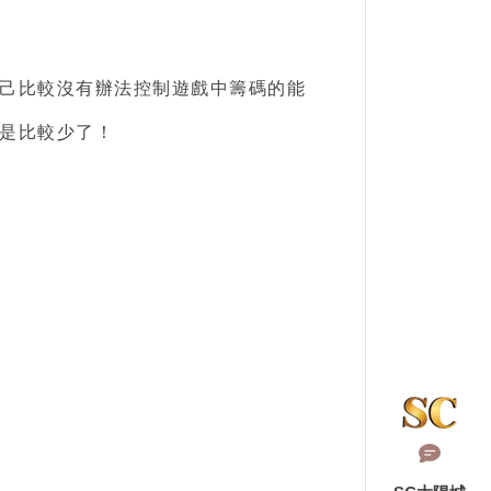
己比較沒有辦法控制遊戲中籌碼的能
是比較少了！