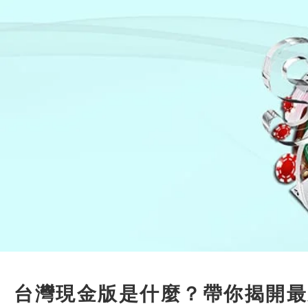
台灣現金版是什麼？帶你揭開最