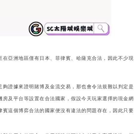
至在亞洲地區僅有日本、菲律賓、哈薩克合法，因此不少現
足夠證據來證明賭博及金流交易，那也會令法規難以判定是
機房及平台等設置在合法國家，假設今天玩家選擇的現金網
律賓這個博弈合法的國家便沒有違法的問題存在，因此只要