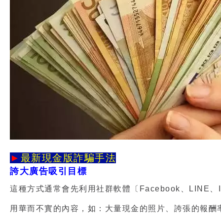
►
最新現金版詐騙手法
誇大廣告吸引目標
這種方式通常會先利用社群軟體〔Facebook、LIN
用華而不實的內容，如：大量現金的照片、誇張的報酬