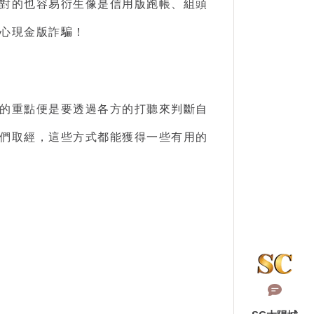
對的也容易衍生像是信用版跑帳、組頭
心現金版詐騙！
的重點便是要透過各方的打聽來判斷自
們取經，這些方式都能獲得一些有用的