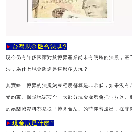
►
台灣現金版合法嗎?
現今仍有許多國家對於博弈產業尚未有明確的法規，甚
法，為什麼現金版還是這麼多人玩？
其實線上博弈的法規約束程度都算是非常低，如果沒有
受約束、保障玩家安全，大部分現金版都會把伺服器、
的娛樂城資料都是從「博弈合法」的菲律賓送出，在菲
►
現金版是什麼?