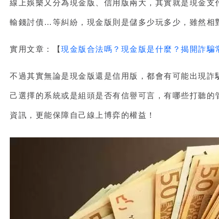
線上娛樂又分為
現金版
、信用版兩大，其實就是現金支
輸錢討債…等糾紛，現金版則是儲多少玩多少，雖然相
實用文章：【
現金版合法嗎？現金版是什麼？揭開詐騙
不過其實無論是現金版還是信用版，都會有可能出現詐
己選擇的系統或是組頭是否有信譽可言，有哪些打聽的
資訊，更能保障自己線上博弈的權益！