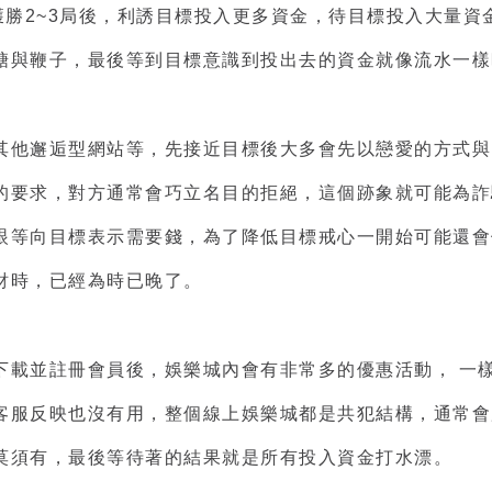
獲勝2~3局後，利誘目標投入更多資金，待目標投入大量
糖與鞭子，最後等到目標意識到投出去的資金就像流水一樣
其他邂逅型網站等，先接近目標後大多會先以戀愛的方式與
的要求，對方通常會巧立名目的拒絕，這個跡象就可能為詐
眼等向目標表示需要錢，為了降低目標戒心一開始可能還會
財時，已經為時已晚了。
下載並註冊會員後，娛樂城內會有非常多的優惠活動， 一
客服反映也沒有用，整個線上娛樂城都是共犯結構，通常會
莫須有，最後等待著的結果就是所有投入資金打水漂。