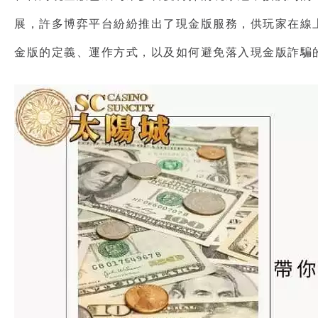
展，許多博弈平台紛紛推出了現金版服務，供玩家在線
金版的定義、運作方式，以及如何避免落入
現金版
詐騙