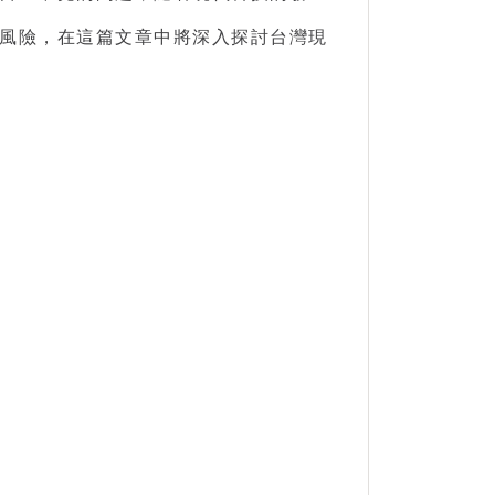
風險，在這篇文章中將深入探討台灣現