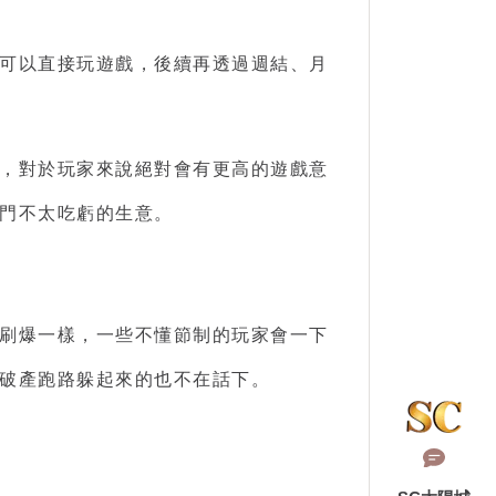
可以直接玩遊戲，後續再透過週結、月
，對於玩家來說絕對會有更高的遊戲意
門不太吃虧的生意。
刷爆一樣，一些不懂節制的玩家會一下
破產跑路躲起來的也不在話下。