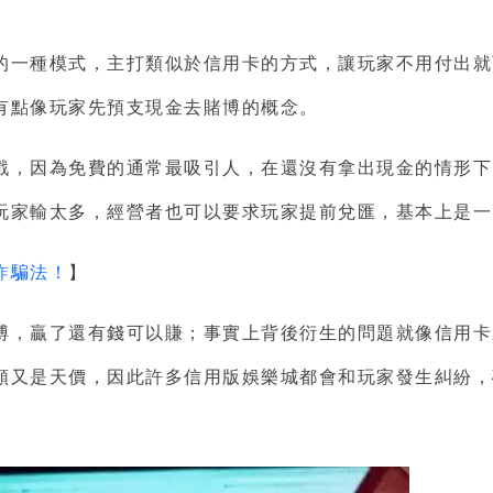
的一種模式，主打類似於信用卡的方式，讓玩家不用付出就
有點像玩家先預支現金去賭博的概念。
戲，因為免費的通常最吸引人，在還沒有拿出現金的情形下
玩家輸太多，經營者也可以要求玩家提前兌匯，基本上是一
詐騙法！
】
博，贏了還有錢可以賺；事實上背後衍生的問題就像信用卡
額又是天價，因此許多信用版娛樂城都會和玩家發生糾紛，