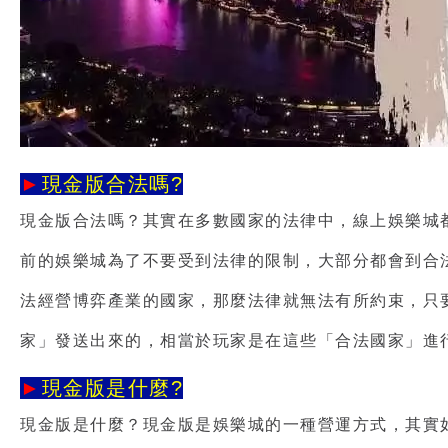
►
現金版合法嗎?
現金版合法嗎？其實在多數國家的法律中，線上娛樂城
前的娛樂城為了不要受到法律的限制，大部分都會到合
法經營博弈產業的國家，那麼法律就無法有所約束，只
家」發送出來的，相當於玩家是在這些「合法國家」進
►
現金版是什麼?
現金版是什麼？現金版是娛樂城的一種營運方式，其實