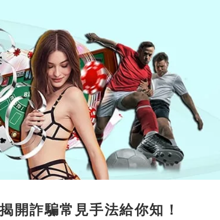
揭開詐騙常見手法給你知！